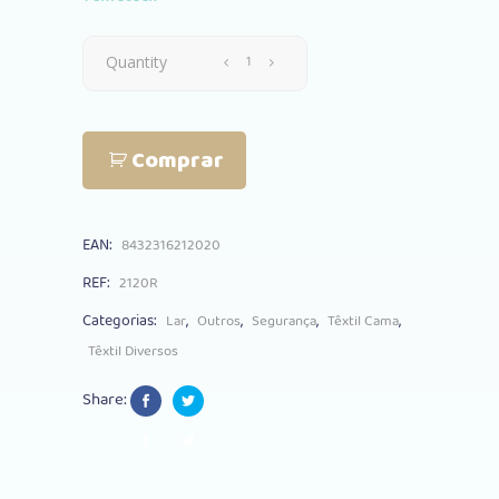
Trança
Quantity
Plastimyr
Comprar
Twist
120cm
EAN:
8432316212020
Rosa
REF:
2120R
quantity
Categorias:
,
,
,
,
Lar
Outros
Segurança
Têxtil Cama
Têxtil Diversos
Share: