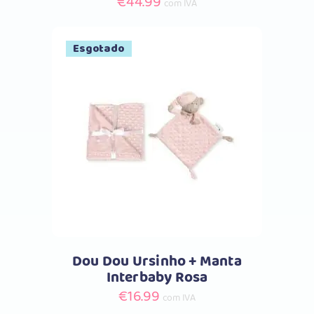
€
44.99
com IVA
Esgotado
Comprar
Dou Dou Ursinho + Manta
Interbaby Rosa
€
16.99
com IVA