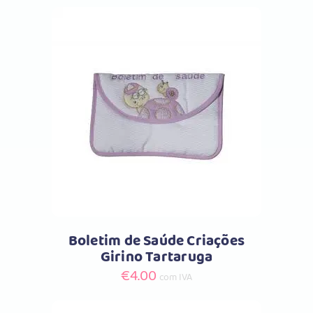
This
Selecione as opções
product
has
multiple
variants.
The
options
may
Boletim de Saúde Criações
be
Girino Tartaruga
chosen
€
4.00
com IVA
on
the