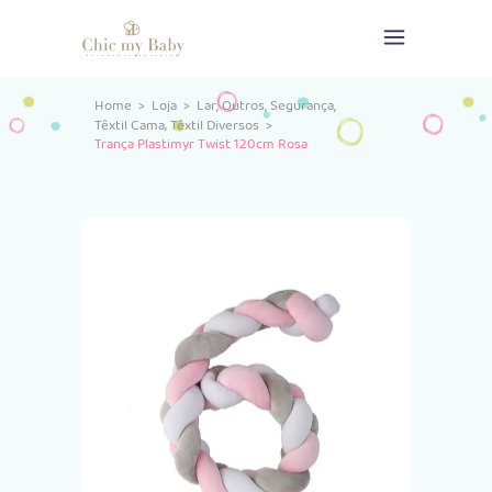
,
,
,
Home
>
Loja
>
Lar
Outros
Segurança
,
Têxtil Cama
Têxtil Diversos
>
Trança Plastimyr Twist 120cm Rosa