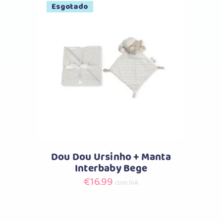
product
Esgotado
page
Comprar
Dou Dou Ursinho + Manta
Interbaby Bege
€
16.99
com IVA