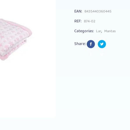
EAN:
8435440360445
REF:
874-02
Categorias:
,
Lar
Mantas
Share: