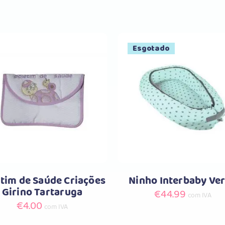
Esgotado
Comprar
Selecione as opções
This
product
has
multiple
variants.
tim de Saúde Criações
Ninho Interbaby Ve
The
Girino Tartaruga
€
44.99
options
com IVA
€
4.00
com IVA
may
be