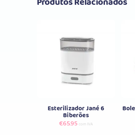
Produtos Relacionados
Comprar
Esterilizador Jané 6
Bole
Biberões
€
65.95
com IVA