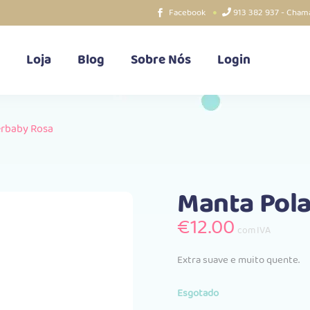
Facebook
913 382 937 - Chama
Loja
Blog
Sobre Nós
Login
erbaby Rosa
Manta Pola
€
12.00
com IVA
Extra suave e muito quente.
Esgotado