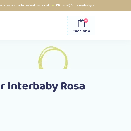
da para a rede móvel nacional
geral@chicmybaby.pt
0
Carrinho
r Interbaby Rosa