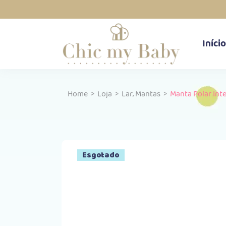
Início
,
Home
>
Loja
>
Lar
Mantas
>
Manta Polar Int
Esgotado