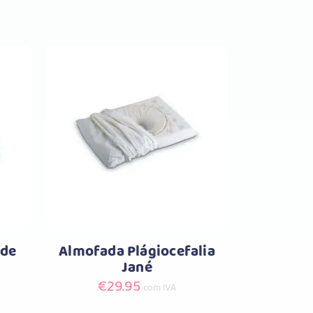
Comprar
rde
Almofada Plágiocefalia
Jané
€
29.95
com IVA