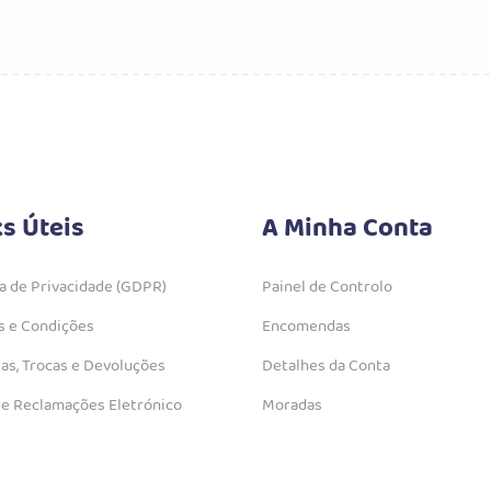
chosen
on
the
product
page
ks Úteis
A Minha Conta
ca de Privacidade (GDPR)
Painel de Controlo
 e Condições
Encomendas
as, Trocas e Devoluções
Detalhes da Conta
de Reclamações Eletrónico
Moradas