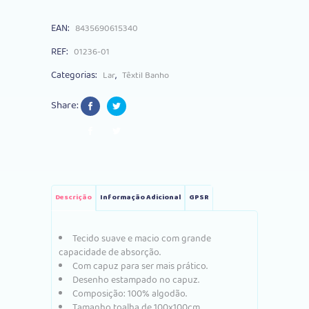
EAN:
8435690615340
REF:
01236-01
Categorias:
,
Lar
Têxtil Banho
Share:
Descrição
Informação Adicional
GPSR
Tecido suave e macio com grande
capacidade de absorção.
Com capuz para ser mais prático.
Desenho estampado no capuz.
Composição: 100% algodão.
Tamanho toalha de 100x100cm.