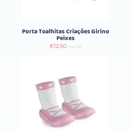
variants.
The
options
may
Porta Toalhitas Criações Girino
be
Peixes
chosen
€
12.50
com IVA
on
the
product
page
Comprar