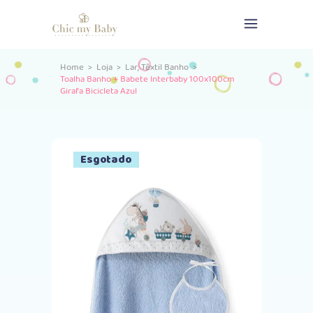
,
Home
>
Loja
>
Lar
Têxtil Banho
>
Toalha Banho + Babete Interbaby 100x100cm
Girafa Bicicleta Azul
Esgotado