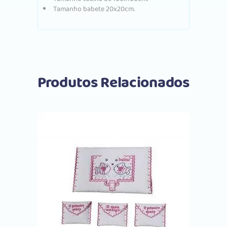
Tamanho babete 20x20cm.
Produtos Relacionados
This
Selecione as opções
product
has
multiple