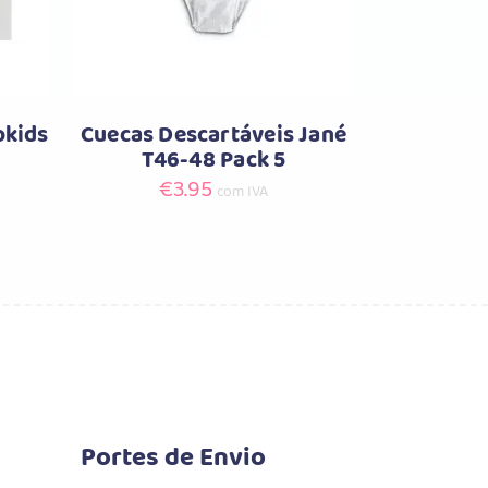
okids
Cuecas Descartáveis Jané
T46-48 Pack 5
€
3.95
com IVA
Portes de Envio