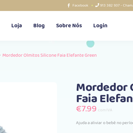
Facebook
913 382 937 - Chama
Loja
Blog
Sobre Nós
Login
>
Mordedor Olmitos Silicone Faia Elefante Green
Mordedor O
Faia Elefa
€
7.99
com IVA
Ajuda a aliviar o bebê no perí