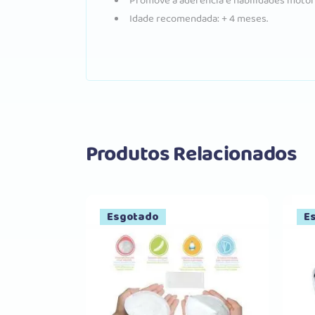
Promove a aderência e habilidades motora
Idade recomendada: + 4 meses.
Produtos Relacionados
Esgotado
E
Comprar