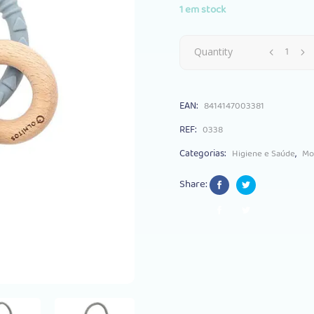
1 em stock
Mordedor
Quantity
Olmitos
EAN:
8414147003381
Silicone
REF:
0338
Faia
Categorias:
,
Higiene e Saúde
Mo
Elefante
Share:
Green
quantity