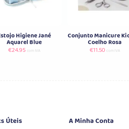
Estojo Higiene Jané
Conjunto Manicure Ki
Aquarel Blue
Coelho Rosa
€
24.95
€
11.50
com IVA
com IVA
ks Úteis
A Minha Conta