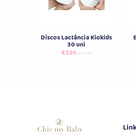
Discos Lactância Kiokids
30 uni
€
3.95
com IVA
Lin