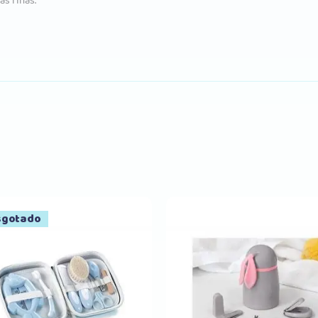
s finas.
sgotado
Comprar
Comprar