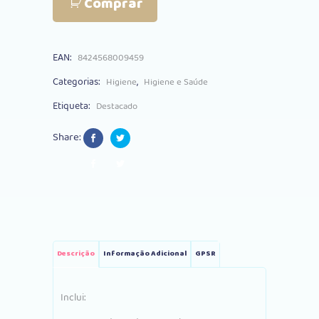
Comprar
Saro
Verde
EAN:
8424568009459
quantity
Categorias:
,
Higiene
Higiene e Saúde
Etiqueta:
Destacado
Share:
Descrição
Informação Adicional
GPSR
Inclui: