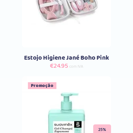
Comprar
Estojo Higiene Jané Boho Pink
€
24.95
com IVA
Promoção
Comprar
25%