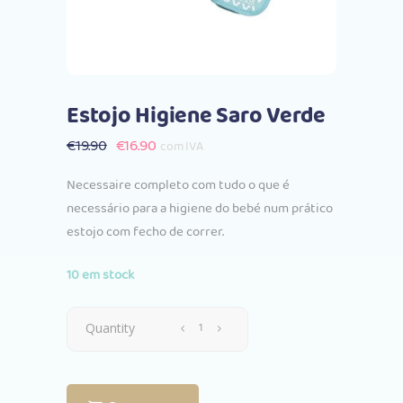
Estojo Higiene Saro Verde
O
O
€
19.90
€
16.90
com IVA
preço
preço
Necessaire completo com tudo o que é
original
atual
necessário para a higiene do bebé num prático
era:
é:
estojo com fecho de correr.
€19.90.
€16.90.
10 em stock
Estojo
Quantity
Higiene