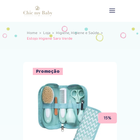
,
Home
>
Loja
>
Higiene
Higiene e Saúde
>
Estojo Higiene Saro Verde
Promoção
15%