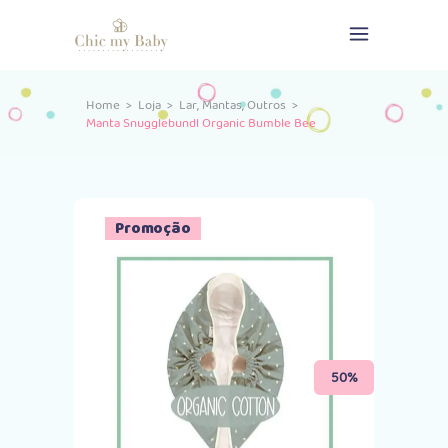
,
,
Home
>
Loja
>
Lar
Mantas
Outros
>
Manta Snugglebundl Organic Bumble Bee
Promoção
50%