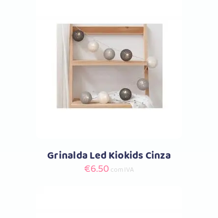
original
atual
era:
é:
€17.99.
€14.39.
Comprar
Grinalda Led Kiokids Cinza
€
6.50
com IVA