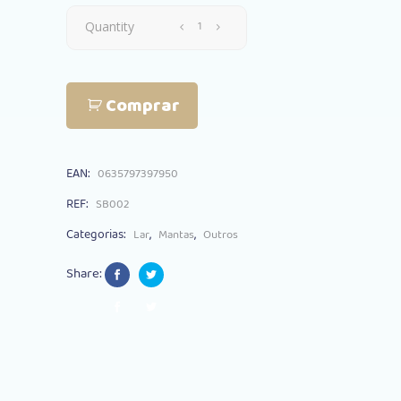
Manta
Quantity
Snugglebundl
Comprar
Organic
Bumble
EAN:
0635797397950
Bee
REF:
SB002
quantity
Categorias:
,
,
Lar
Mantas
Outros
Share: