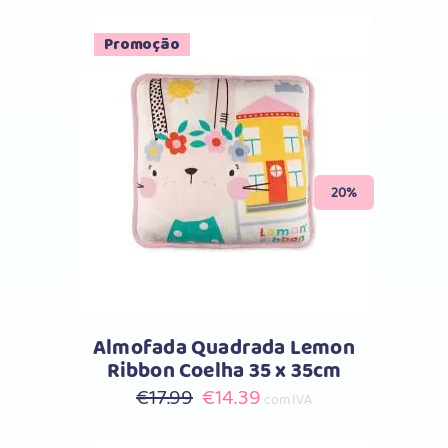
Promoção
Comprar
20%
Almofada Quadrada Lemon
Ribbon Coelha 35 x 35cm
O
O
€
17.99
€
14.39
com IVA
preço
preço