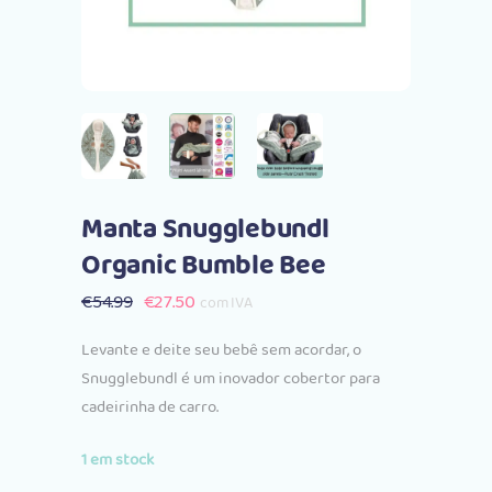
Manta Snugglebundl
Organic Bumble Bee
O
O
€
54.99
€
27.50
com IVA
preço
preço
Levante e deite seu bebê sem acordar, o
original
atual
Snugglebundl é um inovador cobertor para
era:
é:
cadeirinha de carro.
€54.99.
€27.50.
1 em stock