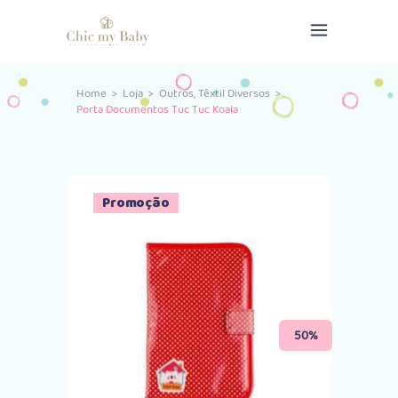
,
Home
>
Loja
>
Outros
Têxtil Diversos
>
Porta Documentos Tuc Tuc Koala
Promoção
50%