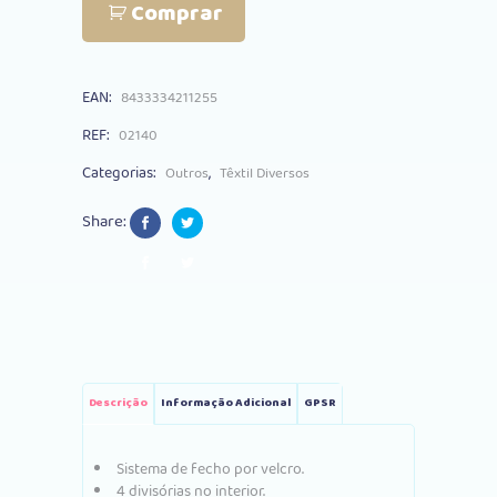
Comprar
Tuc
Tuc
EAN:
8433334211255
Koala
REF:
02140
quantity
Categorias:
,
Outros
Têxtil Diversos
Share:
Descrição
Informação Adicional
GPSR
Sistema de fecho por velcro.
4 divisórias no interior.