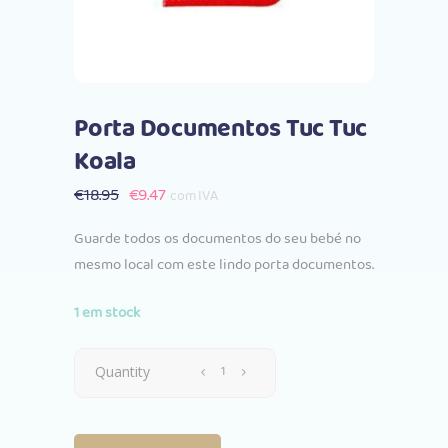
Porta Documentos Tuc Tuc
Koala
O
O
€
18.95
€
9.47
com IVA
preço
preço
Guarde todos os documentos do seu bebé no
original
atual
mesmo local com este lindo porta documentos.
era:
é:
€18.95.
€9.47.
1 em stock
Porta
Quantity
Documentos