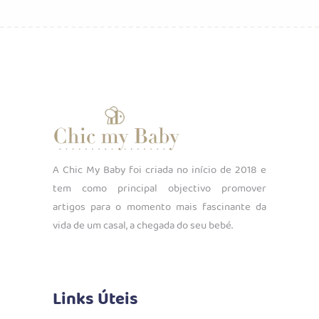
era:
é:
€15.00.
€10.50.
A Chic My Baby foi criada no início de 2018 e
tem como principal objectivo promover
artigos para o momento mais fascinante da
vida de um casal, a chegada do seu bebé.
Links Úteis