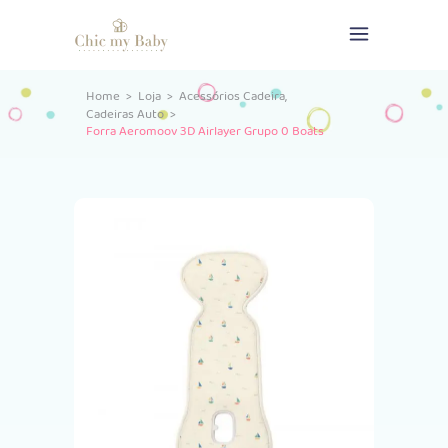
,
Home
>
Loja
>
Acessórios Cadeira
Cadeiras Auto
>
Forra Aeromoov 3D Airlayer Grupo 0 Boats