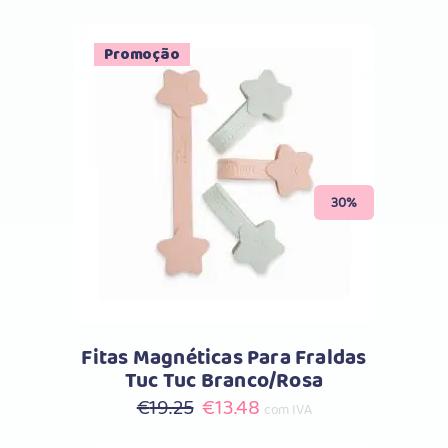
Promoção
Comprar
30%
Fitas Magnéticas Para Fraldas
Tuc Tuc Branco/Rosa
O
O
€
19.25
€
13.48
com IVA
preço
preço