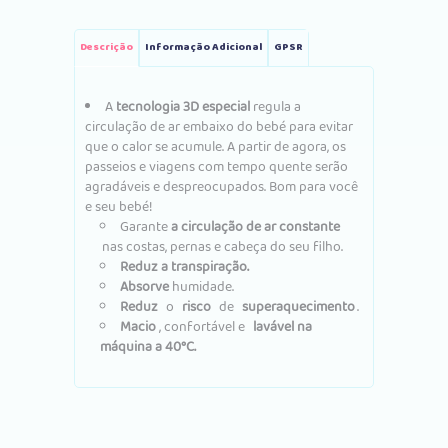
Descrição
Informação Adicional
GPSR
A
tecnologia 3D especial
regula a
circulação de ar embaixo do bebé para evitar
que o calor se acumule.
A partir de agora, os
passeios e viagens com tempo quente serão
agradáveis ​​e despreocupados.
Bom para você
e seu bebé!
Garante
a circulação de ar constante
nas costas, pernas e cabeça do seu filho.
Reduz a transpiração.
Absorve
humidade.
Reduz
o
risco
de
superaquecimento
.
Macio
, confortável e
lavável na
máquina a 40°C.