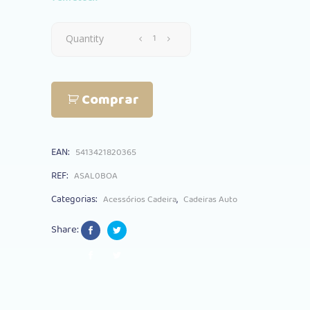
Forra
Quantity
Aeromoov
Comprar
3D
Airlayer
EAN:
5413421820365
Grupo
REF:
ASAL0BOA
0
Categorias:
,
Acessórios Cadeira
Cadeiras Auto
Boats
Share:
quantity