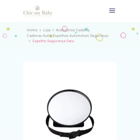
,
Home
>
Loja
>
Acessórios Cadeira
,
,
Cadeiras Auto
Espelhos Automóvel
Segurança
>
Espelho Segurança Saro