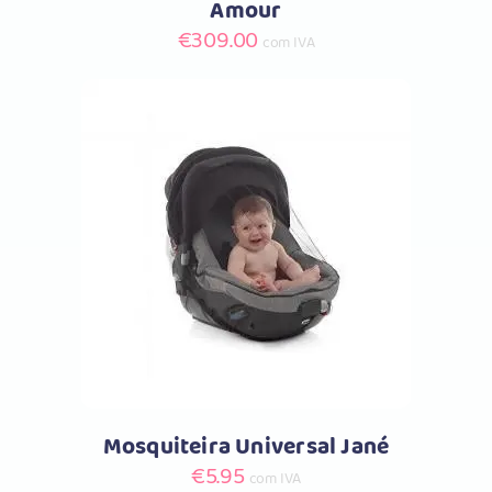
Amour
€
309.00
com IVA
Comprar
Mosquiteira Universal Jané
€
5.95
com IVA