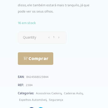
disso, ele também estará mais tranquilo, já que
pode ver os seus olhos.
16 em stock
Espelho
Quantity
Segurança
Comprar
Saro
quantity
EAN:
8424568023844
REF:
2384
Categorias:
,
,
Acessórios Cadeira
Cadeiras Auto
,
Espelhos Automóvel
Segurança