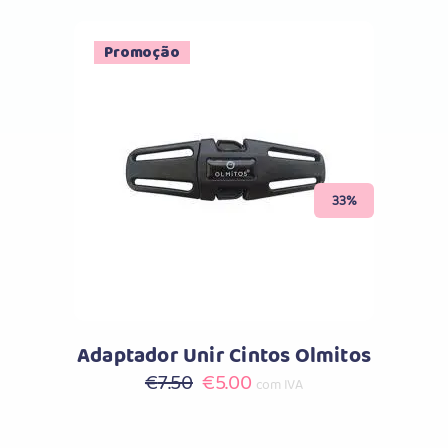
Promoção
Comprar
33%
Adaptador Unir Cintos Olmitos
O
O
€
7.50
€
5.00
com IVA
preço
preço
original
atual