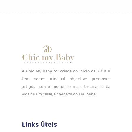
era:
é:
€7.50.
€5.00.
A Chic My Baby foi criada no início de 2018 e
tem como principal objectivo promover
artigos para o momento mais fascinante da
vida de um casal, a chegada do seu bebé.
Links Úteis