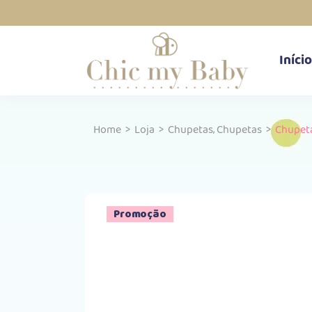
Início
,
Home
>
Loja
>
Chupetas
Chupetas
>
Chupeta
Promoção