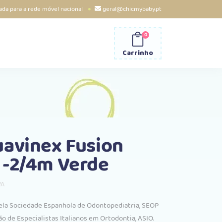
da para a rede móvel nacional
geral@chicmybaby.pt
0
Carrinho
avinex Fusion
 -2/4m Verde
VA
ço
al
ela Sociedade Espanhola de Odontopediatria, SEOP
o de Especialistas Italianos em Ortodontia, ASIO.