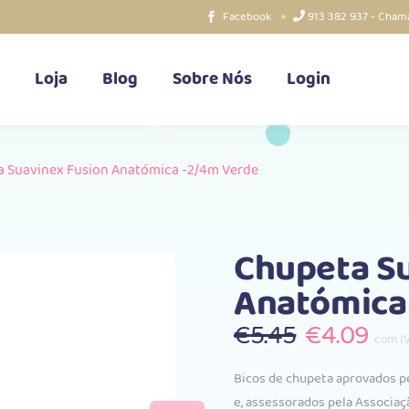
Facebook
913 382 937 - Chama
Loja
Blog
Sobre Nós
Login
 Suavinex Fusion Anatómica -2/4m Verde
Chupeta Su
Anatómica
O
O
€
5.45
€
4.09
com I
preço
pre
original
atu
Bicos de chupeta aprovados p
era:
é:
e, assessorados pela Associaçã