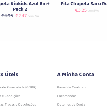
peta Kiokids Azul 6m+
Fita Chupeta Saro R
Pack 2
€
3.25
com IVA
O
O
€
4.95
€
2.47
com IVA
preço
preço
original
atual
era:
é:
€4.95.
€2.47.
ks Úteis
A Minha Conta
ca de Privacidade (GDPR)
Painel de Controlo
 e Condições
Encomendas
as, Trocas e Devoluções
Detalhes da Conta