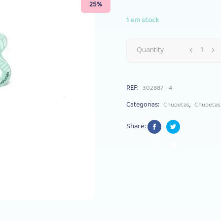
25%
€5.45.
€4.
1 em stock
Chupeta
Quantity
Suavinex
REF:
302887 - 4
Fusion
Categorias:
,
Chupetas
Chupetas
Anatómica
Share:
-2/4m
Verde
quantity