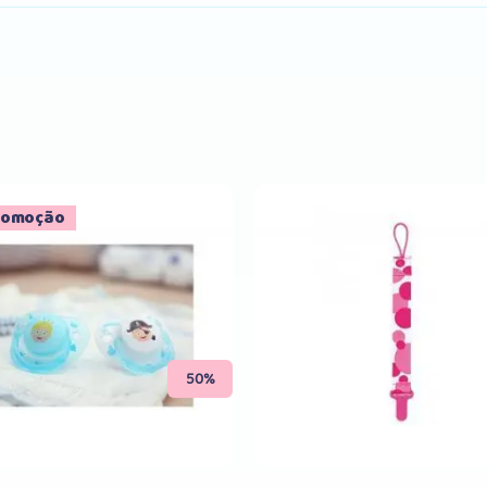
romoção
Comprar
Comprar
50%