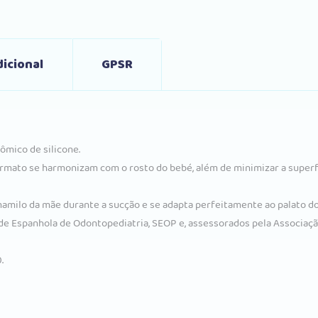
icional
GPSR
ômico de silicone.
rmato se harmonizam com o rosto do bebé, além de minimizar a superfí
amilo da mãe durante a sucção e se adapta perfeitamente ao palato do
e Espanhola de Odontopediatria, SEOP e, assessorados pela Associação
.