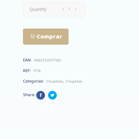
Chupeta
Quantity
Kiokids
Comprar
Azul
0+
EAN:
3662332017162
Pack
REF:
1716
2
Categorias:
,
Chupetas
Chupetas
quantity
Share: