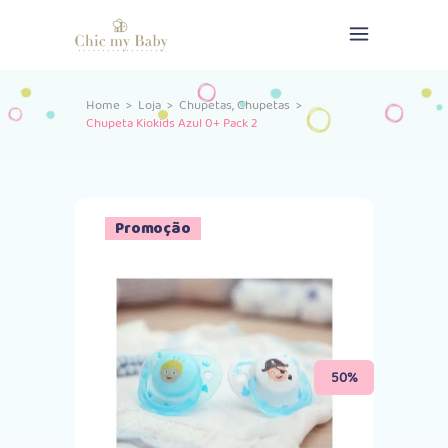
,
Home
>
Loja
>
Chupetas
Chupetas
>
Chupeta Kiokids Azul 0+ Pack 2
Promoção
50%