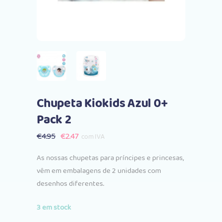
Chupeta Kiokids Azul 0+
Pack 2
O
O
€
4.95
€
2.47
com IVA
preço
preço
As nossas chupetas para príncipes e princesas,
original
atual
vêm em embalagens de 2 unidades com
era:
é:
desenhos diferentes.
€4.95.
€2.47.
3 em stock