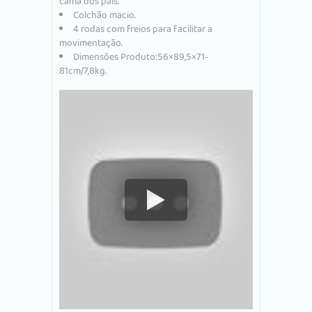
cama dos pais.
Colchão macio.
4 rodas com freios para facilitar a
movimentação.
Dimensões Produto:
56×89,5×71-
81
cm/7,8kg.