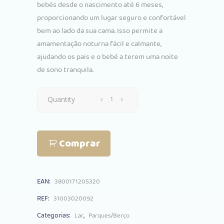
bebés desde o nascimento até 6 meses,
proporcionando um lugar seguro e confortável
bem ao lado da sua cama. Isso permite a
amamentação noturna fácil e calmante,
ajudando os pais e o bebé a terem uma noite
de sono tranquila.
Berço
Quantity
Co-
Comprar
Sleeping
Kikkaboo
EAN:
3800171205320
Noah
REF:
31003020092
Cinza
Categorias:
,
Lar
Parques/Berço