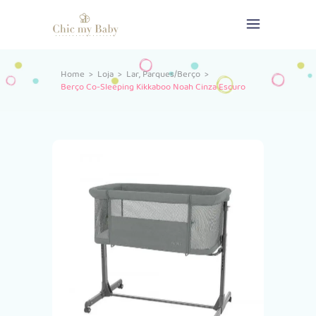
,
Home
>
Loja
>
Lar
Parques/Berço
>
Berço Co-Sleeping Kikkaboo Noah Cinza Escuro