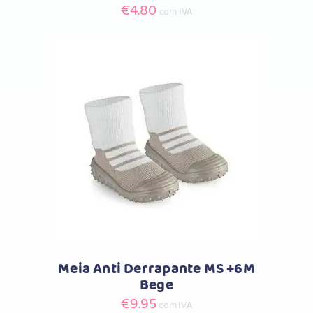
€
4.80
com IVA
Comprar
Meia Anti Derrapante MS +6M
Bege
€
9.95
com IVA