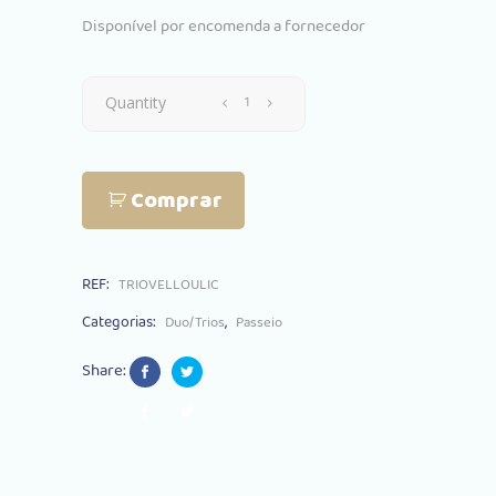
Disponível por encomenda a fornecedor
Trio
Quantity
Peg
Comprar
Perego
Veloce
REF:
TRIOVELLOULIC
Primo
Categorias:
,
Duo/Trios
Passeio
Viaggio
Share:
Lounge
Licorice
quantity