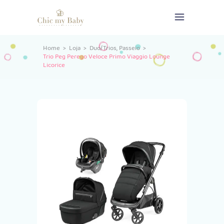
,
Home
>
Loja
>
Duo/Trios
Passeio
>
Trio Peg Perego Veloce Primo Viaggio Lounge
Licorice