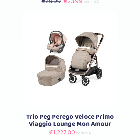
O
O
€
29.99
€
23.99
com IVA
preço
preço
original
atual
era:
é:
€29.99.
€23.99.
Comprar
Trio Peg Perego Veloce Primo
Viaggio Lounge Mon Amour
€
1,227.00
com IVA