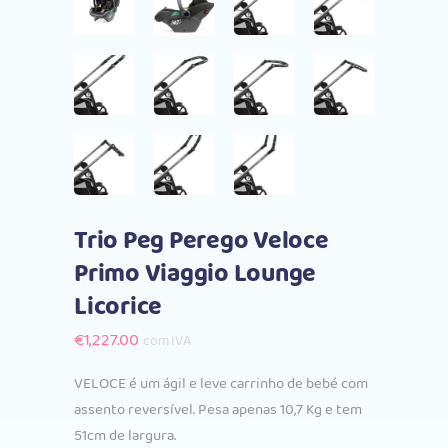
Trio Peg Perego Veloce
Primo Viaggio Lounge
Licorice
€
1,227.00
com IVA
VELOCE é um ágil e leve carrinho de bebé com
assento reversível. Pesa apenas 10,7 Kg e tem
51cm de largura.