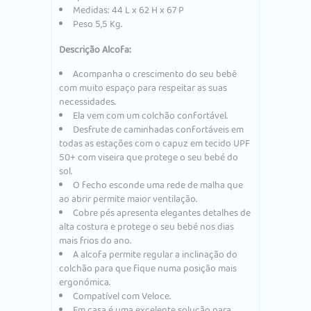
Medidas: 44 L x 62 H x 67 P
Peso 5,5 Kg.
Descrição Alcofa:
Acompanha o crescimento do seu bebê
com muito espaço para respeitar as suas
necessidades.
Ela vem com um colchão confortável.
Desfrute de caminhadas confortáveis ​​em
todas as estações com o capuz em tecido UPF
50+ com viseira que protege o seu bebé do
sol.
O fecho esconde uma rede de malha que
ao abrir permite maior ventilação.
Cobre pés apresenta elegantes detalhes de
alta costura e protege o seu bebé nos dias
mais frios do ano.
A alcofa permite regular a inclinação do
colchão para que fique numa posição mais
ergonómica.
Compatível com Veloce.
Em casa é uma excelente solução para