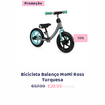
Promoção
Comprar
50%
Bicicleta Balanço MoMi Ross
Turquesa
O
O
€
57.99
€
28.99
com IVA
preço
preço
original
atual
era:
é: