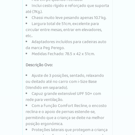
Inclui cesto rígido e reforçado que suporta
até (7Kg.).
Chassi muito leve pesando apenas 10.7 kg.
Largura total de 51cm, excelente para
circular entre mesas, entrar em elevadores,
etc..
Adaptadores incluídos para cadeiras auto
da marca Peg Perego.
Medidas Fechado: 78.5 x 42 x 51cm.
Descrição Ovo:
Ajuste de 3 posições, sentado, relaxando
ou deitado até no carro com i-Size Base
(Vendido em separado).
Capuz grande extensível UPF 50+ com
rede para ventilação.
Com a função Comfort Recline, o encosto
reclina e o apoio de pernas estende-se,
permitindo que a criança se deite na melhor
posição ergonómica.
Proteções laterais que protegem a criança