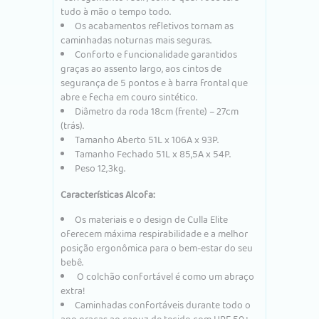
tudo à mão o tempo todo.
Os acabamentos refletivos tornam as
caminhadas noturnas mais seguras.
Conforto e funcionalidade garantidos
graças ao assento largo, aos cintos de
segurança de 5 pontos e à barra frontal que
abre e fecha em couro sintético.
Diâmetro da roda 18cm (frente) – 27cm
(trás).
Tamanho Aberto 51L x 106A x 93P.
Tamanho Fechado 51L x 85,5A x 54P.
Peso 12,3kg.
Características Alcofa:
Os materiais e o design de Culla Elite
oferecem máxima respirabilidade e a melhor
posição ergonômica para o bem-estar do seu
bebê.
O colchão confortável é como um abraço
extra!
Caminhadas confortáveis ​​durante todo o