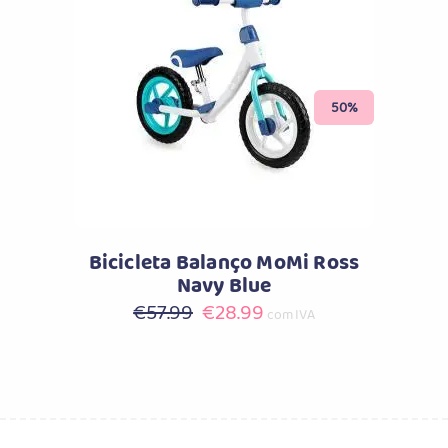
Comprar
50%
Bicicleta Balanço MoMi Ross
Navy Blue
O
O
€
57.99
€
28.99
com IVA
preço
preço
original
atual
era:
é:
€57.99.
€28.99.