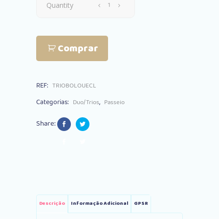
Trio
Quantity
Peg
Comprar
Perego
Book
REF:
TRIOBOLOUECL
Primo
Categorias:
,
Duo/Trios
Passeio
Viaggio
Share:
Lounge
Eclipse
quantity
Descrição
Informação Adicional
GPSR