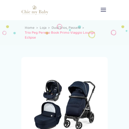
,
Home
>
Loja
>
Duo/Trios
Passeio
>
Trio Peg Perego Book Primo Viaggio Lounge
Eclipse