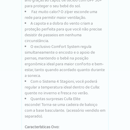
ano graças ao capuz de tecido com UPF 50+
para proteger o seu bebé do sol.
Faz muito calor? O zíper esconde uma
rede para permitir maior ventilação.
A capota e a dobra do vento criam a
proteção perfeita para que você não precise
desistir de passeios em nenhuma
circunstância.
O exclusivo Comfort System regula
simultaneamente o encosto e o apoio de
pernas, mantendo o bebê na posição
ergonômica ideal para maior conforto e bem-
estar, tanto quando acordado quanto durante
a soneca.
Com o Sistema 4 Stagioni, você poderá
regular a temperatura ideal dentro de Culla:
quente no inverno e fresca no verão.
Quantas surpresas Culla Elite
esconde! Torna-se uma cadeira de baloiço
com a base basculante. (acessório vendido em
separado).
Características Ovo: