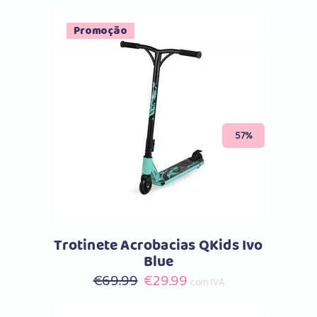
Promoção
Comprar
57%
Trotinete Acrobacias QKids Ivo
Blue
O
O
€
69.99
€
29.99
com IVA
preço
preço