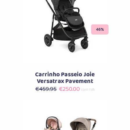
Comprar
46%
Carrinho Passeio Joie
Versatrax Pavement
O
O
€
459.95
€
250.00
com IVA
preço
preço
original
atual
era:
é:
€459.95.
€250.00.