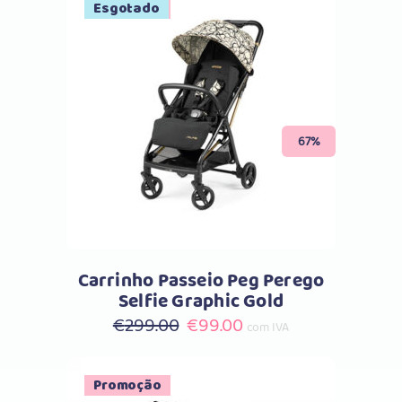
Promoção
Esgotado
Comprar
67%
Carrinho Passeio Peg Perego
Selfie Graphic Gold
O
O
€
299.00
€
99.00
com IVA
preço
preço
original
atual
Promoção
era:
é: