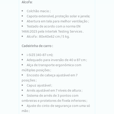
Alcofa:
Colchão macio
;
Capota extensível, proteção solar e janela;
Abertura em tela para melhor ventilação
;
Testado de acordo com a
norma EN
1466:2023 pela Intertek Testing Services .
Alcofa
:
80x40x62
cm / 5 kg.
Cadeirinha de carro
:
i-SIZE (40-87 cm);
Adequado para inversão de 40 a 87 cm
;
Alça de transporte ergonômica com
múltiplas posições
;
Encosto de cabeça ajustável em 7
posições
;
Capuz ajustável
;
Arnês ajustável em 7 níveis de altura
;
Sistema de arnês de 3 pontos com
ombreiras e protetores de fivela inferiores
;
Ajuste do cinto de segurança com uma só
mão
;