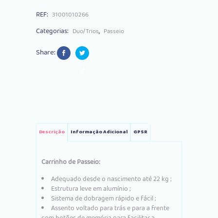
em
REF:
31001010266
1
Categorias:
,
Duo/Trios
Passeio
Menta
Share:
quantity
Descrição
Informação Adicional
GPSR
Carrinho de Passeio:
Adequado desde o nascimento até 22 kg
;
Estrutura leve em alumínio
;
Sistema de dobragem rápido e fácil
;
Assento voltado para trás e para a frente
com botões de memória para facilitar a