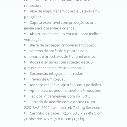
remoção
;
Alça de empurrar em couro ajustável em 3
posições
;
Capota
extensível com proteção solar e
janela para observar a criança
;
Aberturas em tela no encosto para melhor
ventilação;
Barra de proteção removível em couro
;
Sistema de arnês de 5 pontos com
ombreiras e protetores de fivela inferiores
;
Rodas dianteiras com rotação de 360 ​​
graus e mecanismo de travamento
;
Suspensão integrada nas rodas
;
Travão
de um toque
;
Assento reclinável ajustável em 3 posições
;
Apoio para os pés ajustável em 6 posições
;
Tecidos impermeáveis ​​com UPF50+;
Testado de acordo com a
norma EN 1888-
2:2018+A1:2022 pela Intertek Testing Services
Carrinho
de bebé
:
72,5 x 53,5 x 92-99,5 cm
/ Dobrado: 37 x 53,5 x 62 cm / 8,3 kg.