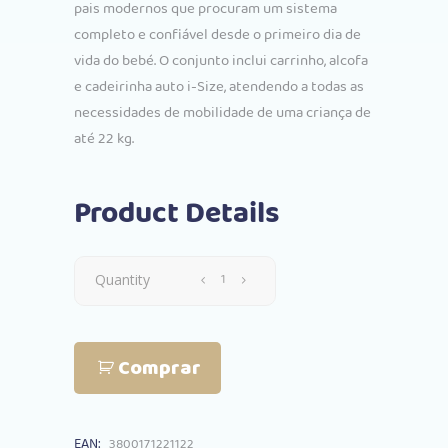
pais modernos que procuram um sistema
completo e confiável desde o primeiro dia de
vida do bebé. O conjunto inclui carrinho, alcofa
e cadeirinha auto i-Size, atendendo a todas as
necessidades de mobilidade de uma criança de
até 22 kg.
Product Details
Trio
Quantity
Kikkaboo
Comprar
Mia
3
EAN:
3800171221122