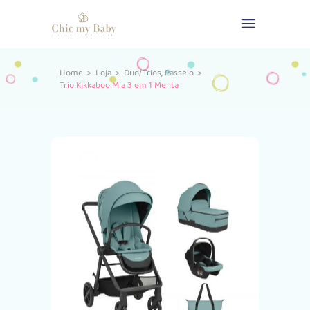
,
Home
>
Loja
>
Duo/Trios
Passeio
>
Trio Kikkaboo Mia 3 em 1 Menta