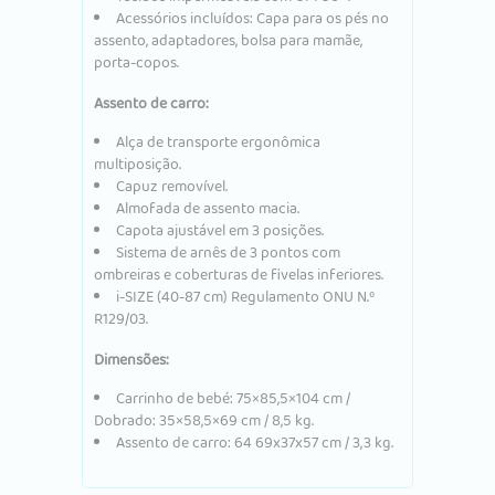
Acessórios incluídos: Capa para os pés no
assento, adaptadores, bolsa para mamãe,
porta-copos.
Assento de carro:
Alça de transporte ergonômica
multiposição.
Capuz removível.
Almofada de assento macia.
Capota ajustável em 3 posições.
Sistema de arnês de 3 pontos com
ombreiras e coberturas de fivelas inferiores.
i-SIZE (40-87 cm) Regulamento ONU N.º
R129/03.
Dimensões:
Carrinho de bebé: 75×85,5×104 cm /
Dobrado: 35×58,5×69 cm / 8,5 kg.
Assento de carro: 64 69x37x57 cm / 3,3 kg.