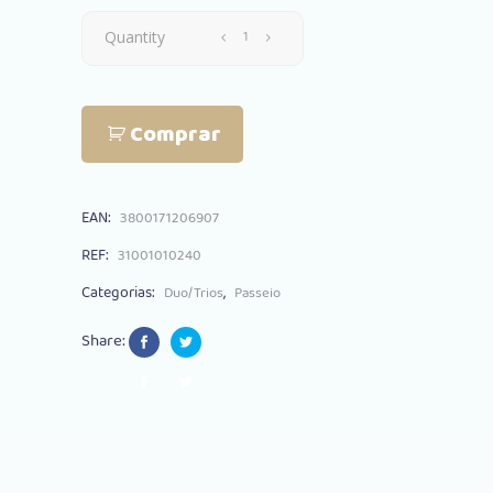
Trio
Quantity
Kikkaboo
Comprar
3
em
EAN:
3800171206907
1
REF:
31001010240
Kaia
Categorias:
,
Duo/Trios
Passeio
Cinza
Share:
Escuro
2024
quantity