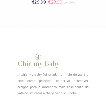
O
O
€
29.99
€
23.99
com IVA
preço
preço
original
atual
era:
é:
€29.99.
€23.99.
A Chic My Baby foi criada no início de 2018 e
tem como principal objectivo promover
artigos para o momento mais fascinante da
vida de um casal, a chegada do seu bebé.