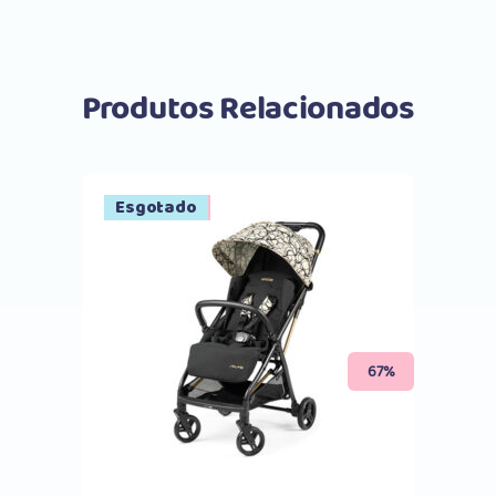
Produtos Relacionados
Promoção
Esgotado
Comprar
67%