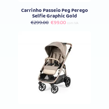
Carrinho Passeio Peg Perego
Selfie Graphic Gold
O
O
€
299.00
€
99.00
com IVA
preço
preço
original
atual
era:
é:
€299.00.
€99.00.
Comprar