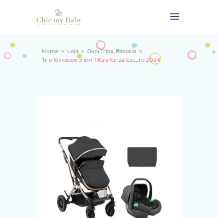
,
Home
>
Loja
>
Duo/Trios
Passeio
>
Trio Kikkaboo 3 em 1 Kaia Cinza Escuro 2024