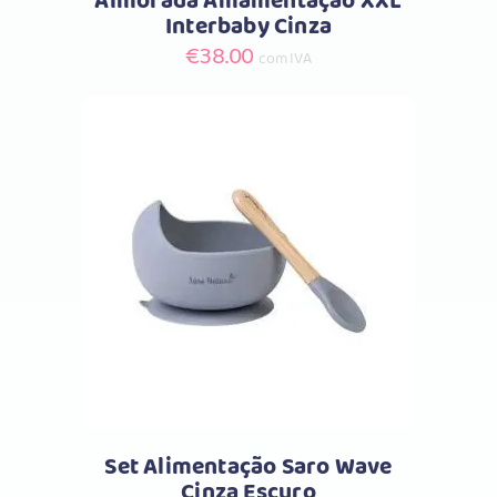
Almofada Amamentação XXL
Interbaby Cinza
€
38.00
com IVA
Comprar
Set Alimentação Saro Wave
Cinza Escuro