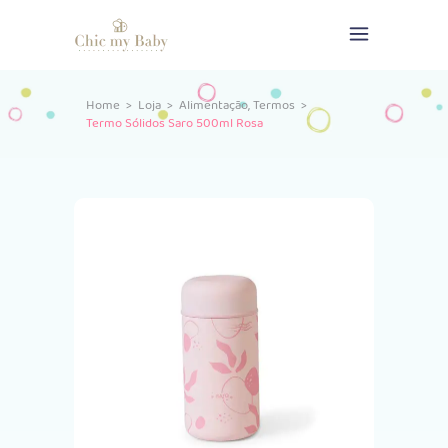
,
Home
>
Loja
>
Alimentação
Termos
>
Termo Sólidos Saro 500ml Rosa