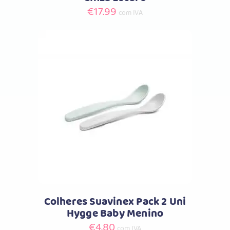
€
17.99
com IVA
Comprar
Colheres Suavinex Pack 2 Uni
Hygge Baby Menino
€
4.80
com IVA