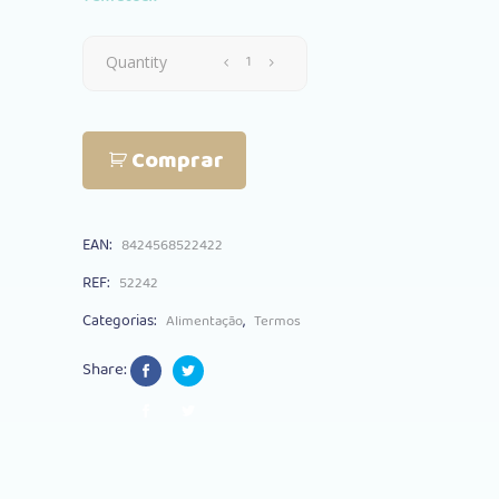
Termo
Quantity
Sólidos
Comprar
Saro
500ml
EAN:
8424568522422
Rosa
REF:
52242
quantity
Categorias:
,
Alimentação
Termos
Share: