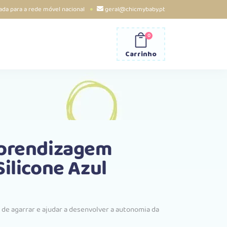
da para a rede móvel nacional
geral@chicmybaby.pt
0
Carrinho
Aprendizagem
Silicone Azul
de agarrar e ajudar a desenvolver a autonomia da