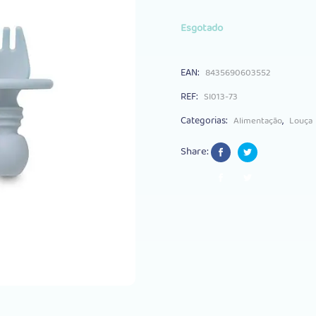
Esgotado
EAN:
8435690603552
REF:
SI013-73
Categorias:
,
Alimentação
Louça
Share: