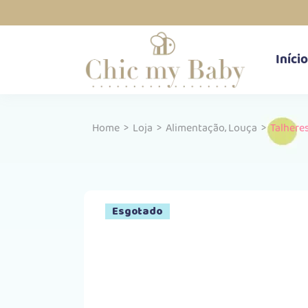
Início
,
Home
>
Loja
>
Alimentação
Louça
>
Talhere
Esgotado