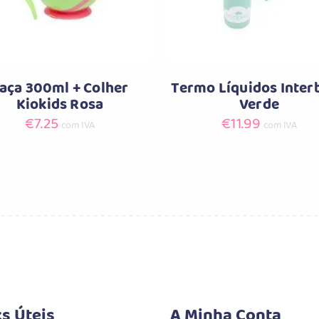
aça 300ml + Colher
Termo Líquidos Inter
Kiokids Rosa
Verde
€
7.25
€
11.99
com IVA
com IVA
ks Úteis
A Minha Conta