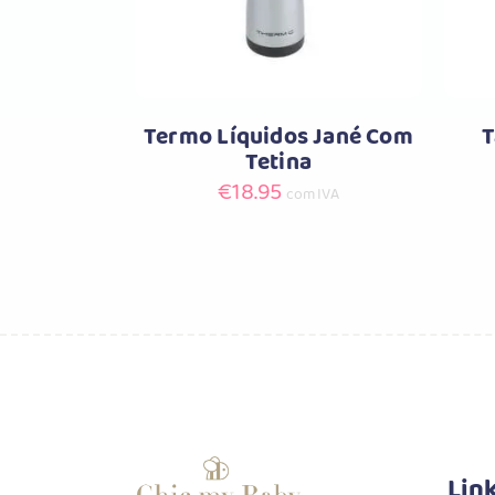
Termo Líquidos Jané Com
T
Tetina
€
18.95
com IVA
Lin