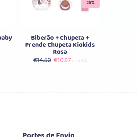
25%
baby
Biberão + Chupeta +
Prende Chupeta Kiokids
Rosa
O
O
€
14.50
€
10.87
com IVA
preço
preço
original
atual
era:
é:
€14.50.
€10.87.
Portes de Envio