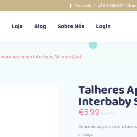
Facebook
913 382 937 - Chama
Loja
Blog
Sobre Nós
Login
s Aprendizagem Interbaby Silicone Azul
Talheres 
Interbaby 
€
5.99
com IVA
Concebidos para serem fáceis 
criança.