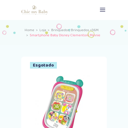
,
Home
>
Loja
>
Brinquedos
Brinquedos <36M
>
Smartphone Baby Disney Clementoni Minnie
Esgotado