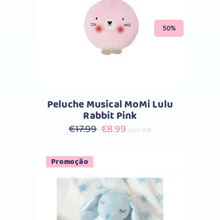
Comprar
50%
Peluche Musical MoMi Lulu
Rabbit Pink
O
O
€
17.99
€
8.99
com IVA
preço
preço
original
atual
Promoção
era:
é:
€17.99.
€8.99.