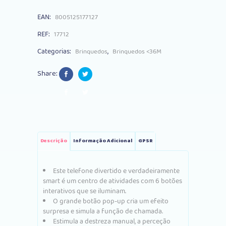
EAN:
8005125177127
REF:
17712
Categorias:
,
Brinquedos
Brinquedos <36M
Share:
Descrição
Informação Adicional
GPSR
Este telefone divertido e verdadeiramente
smart é um centro de atividades com 6 botões
interativos que se iluminam.
O grande botão pop-up cria um efeito
surpresa e simula a função de chamada.
Estimula a destreza manual, a perceção