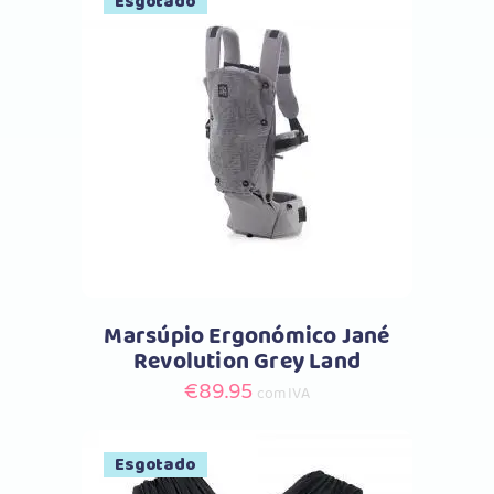
Esgotado
Comprar
Marsúpio Ergonómico Jané
Revolution Grey Land
€
89.95
com IVA
Esgotado