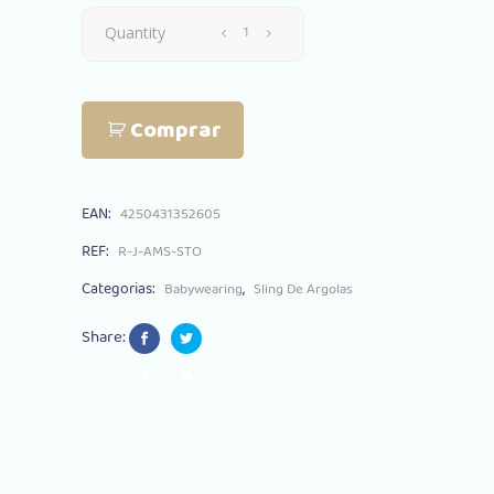
Sling
Quantity
De
Comprar
Argolas
Hoppediz
EAN:
4250431352605
Amsterdam
REF:
R-J-AMS-STO
Stone
Categorias:
,
Babywearing
Sling De Argolas
quantity
Share: