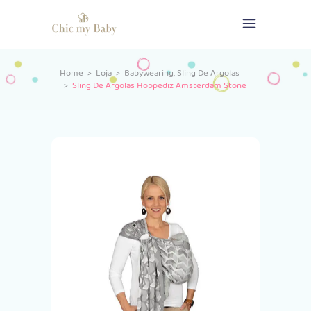
,
Home
>
Loja
>
Babywearing
Sling De Argolas
>
Sling De Argolas Hoppediz Amsterdam Stone