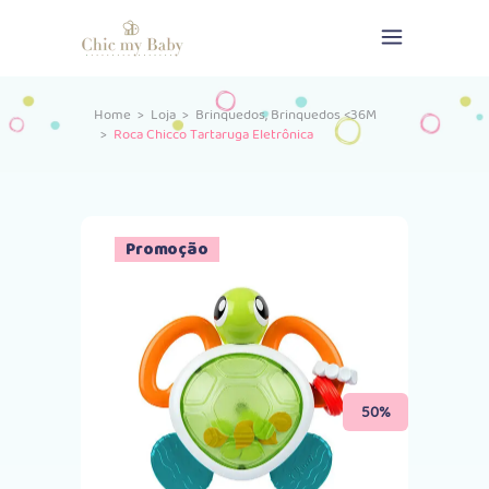
,
Home
>
Loja
>
Brinquedos
Brinquedos <36M
>
Roca Chicco Tartaruga Eletrônica
Promoção
50%