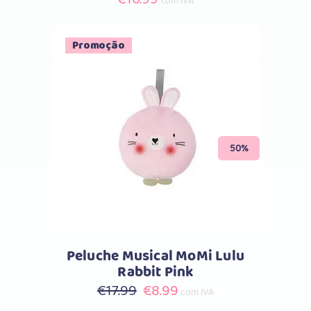
com IVA
Promoção
Comprar
50%
Peluche Musical MoMi Lulu
Rabbit Pink
O
O
€
17.99
€
8.99
com IVA
preço
preço