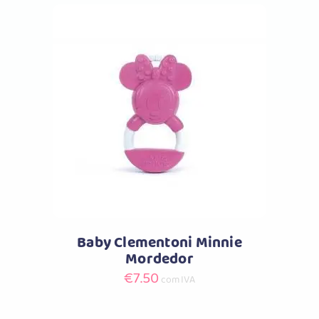
original
atual
era:
é:
€17.99.
€8.99.
Comprar
Baby Clementoni Minnie
Mordedor
€
7.50
com IVA