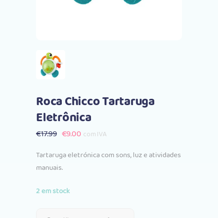
Roca Chicco Tartaruga
Eletrônica
O
O
€
17.99
€
9.00
com IVA
preço
preço
Tartaruga eletrónica com sons, luz e atividades
original
atual
manuais.
era:
é:
€17.99.
€9.00.
2 em stock