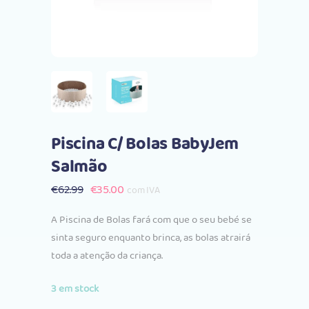
Piscina C/ Bolas BabyJem
Salmão
O
O
€
62.99
€
35.00
com IVA
preço
preço
A Piscina de Bolas fará com que o seu bebé se
original
atual
sinta seguro enquanto brinca, as bolas atrairá
era:
é:
toda a atenção da criança.
€62.99.
€35.00.
3 em stock