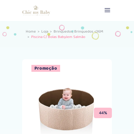
,
Home
>
Loja
>
Brinquedos
Brinquedos <36M
>
Piscina C/ Bolas BabyJem Salmão
Promoção
44%