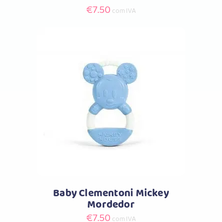
€
7.50
com IVA
Comprar
Baby Clementoni Mickey
Mordedor
€
7.50
com IVA