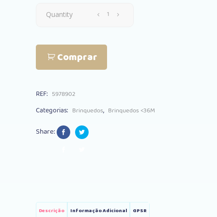
Piscina
Quantity
C/
Comprar
Bolas
BabyJem
REF:
5978902
Salmão
Categorias:
,
Brinquedos
Brinquedos <36M
quantity
Share:
Descrição
Informação Adicional
GPSR