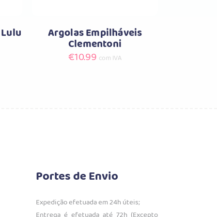
 Lulu
Argolas Empilháveis
Clementoni
€
10.99
com IVA
.
Portes de Envio
Expedição efetuada em 24h úteis;
Entrega é efetuada até 72h (Excepto