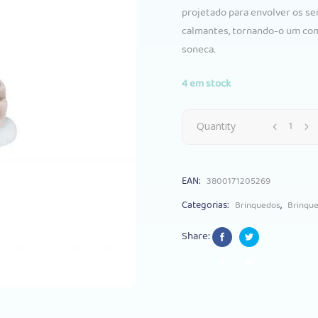
projetado para envolver os se
calmantes, tornando-o um comp
soneca.
4 em stock
Peluche
Quantity
Vibração
EAN:
3800171205269
Kikkaboo
Categorias:
,
Brinquedos
Brinqu
Jungle
Share:
King
quantity