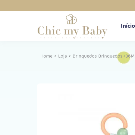
Início
,
Home
>
Loja
>
Brinquedos
Brinquedos <36M