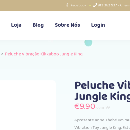
Facebook
913 382 937 - Chama
Loja
Blog
Sobre Nós
Login
>
Peluche Vibração Kikkaboo Jungle King
Peluche Vi
Jungle Kin
€
9.90
com IVA
Apresente ao seu bebé um mun
Vibration Toy Jungle King. Es