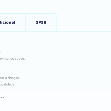
icional
GPSR
.
ovimento suave.
tar a fixação.
qualidade.
es.