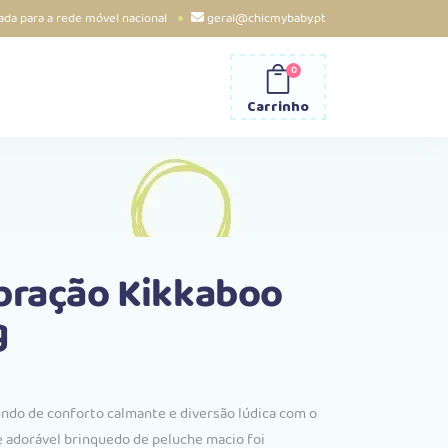
da para a rede móvel nacional
geral@chicmybaby.pt
0
Carrinho
bração Kikkaboo
g
do de conforto calmante e diversão lúdica com o
te adorável brinquedo de peluche macio foi