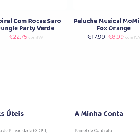
piral Com Rocas Saro
Peluche Musical MoMi
Jungle Party Verde
Fox Orange
O
O
€
22.75
€
17.99
€
8.99
com IVA
com IVA
preço
preço
original
atual
era:
é:
€17.99.
€8.99
ks Úteis
A Minha Conta
ca de Privacidade (GDPR)
Painel de Controlo