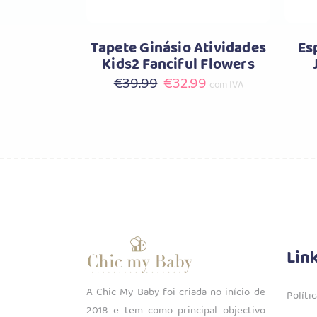
Tapete Ginásio Atividades
Es
Kids2 Fanciful Flowers
O
O
€
39.99
€
32.99
com IVA
preço
preço
original
atual
era:
é:
€39.99.
€32.99.
Lin
A Chic My Baby foi criada no início de
Políti
2018 e tem como principal objectivo