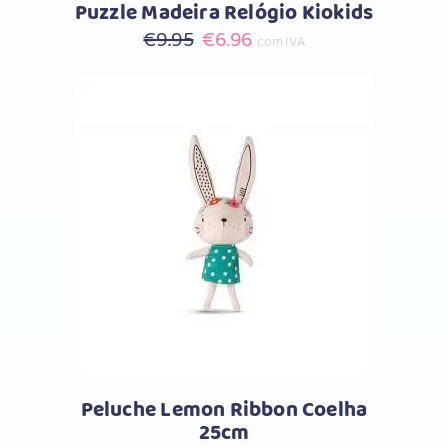
Puzzle Madeira Relógio Kiokids
O
O
€
9.95
€
6.96
com IVA
preço
preço
original
atual
era:
é:
€9.95.
€6.96.
Comprar
Peluche Lemon Ribbon Coelha
25cm