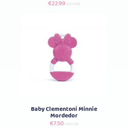
€
22.99
com IVA
Comprar
Baby Clementoni Minnie
Mordedor
€
7.50
com IVA