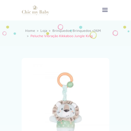
,
Home
>
Loja
>
Brinquedos
Brinquedos <36M
>
Peluche Vibração Kikkaboo Jungle King