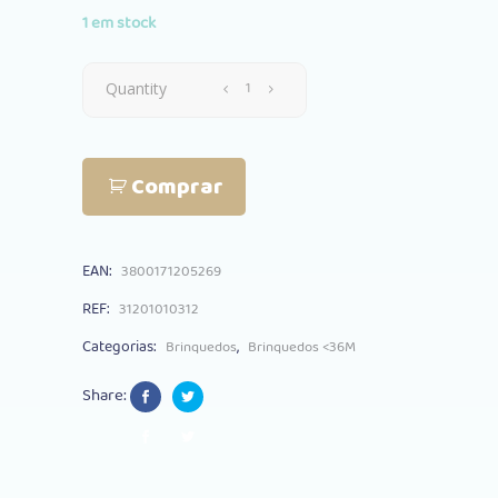
1 em stock
Peluche
Quantity
Vibração
Comprar
Kikkaboo
Jungle
EAN:
3800171205269
King
REF:
31201010312
quantity
Categorias:
,
Brinquedos
Brinquedos <36M
Share: