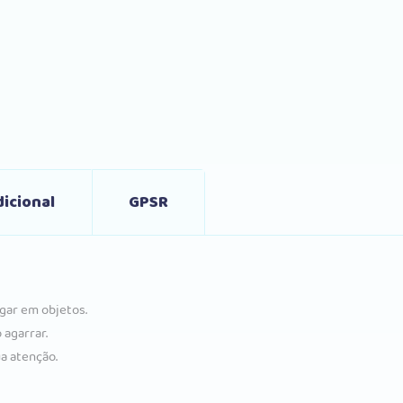
icional
GPSR
gar em objetos.
 agarrar.
ua atenção.