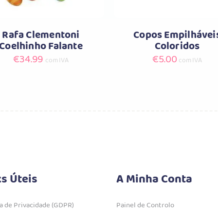
Rafa Clementoni
Copos Empilhávei
Coelhinho Falante
Coloridos
€
34.99
€
5.00
com IVA
com IVA
ks Úteis
A Minha Conta
ca de Privacidade (GDPR)
Painel de Controlo