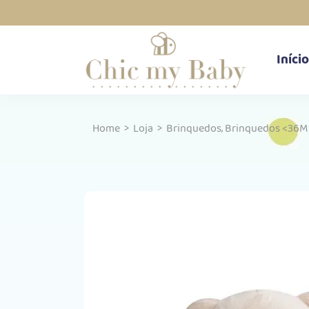
Início
,
Home
>
Loja
>
Brinquedos
Brinquedos <36M