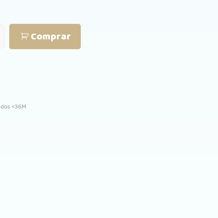
Comprar
edos <36M