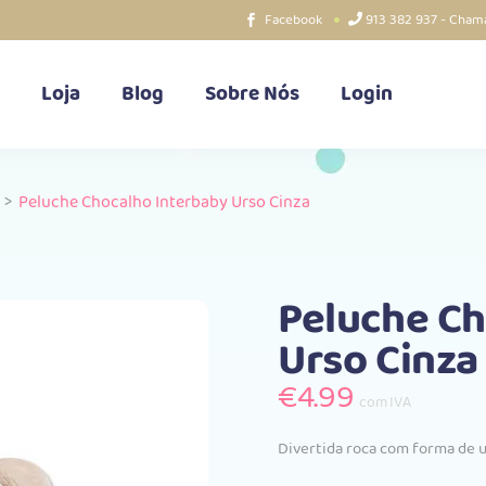
Facebook
913 382 937 - Chama
Loja
Blog
Sobre Nós
Login
>
Peluche Chocalho Interbaby Urso Cinza
Peluche Ch
Urso Cinza
€
4.99
com IVA
Divertida roca com forma de ur