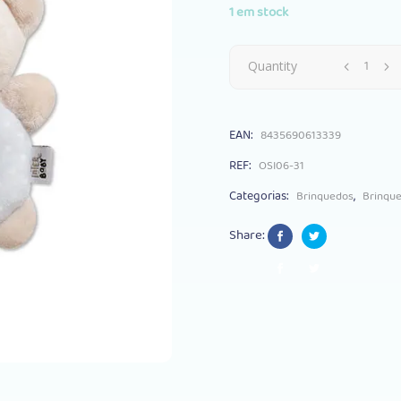
1 em stock
Peluche
Quantity
Chocalho
EAN:
8435690613339
Interbaby
REF:
OSI06-31
Urso
Categorias:
,
Brinquedos
Brinqu
Cinza
Share:
quantity