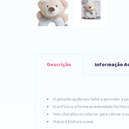
Descrição
Informação Ad
O peluche ajuda seu bebé a aprender a pe
O orifício e a forma arredondada facilita o
Tem chocalho no interior para cativar a s
Macio e textura suave.