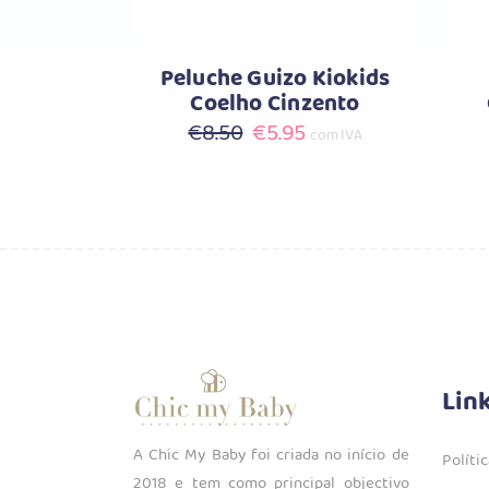
Peluche Guizo Kiokids
Coelho Cinzento
O
O
€
8.50
€
5.95
com IVA
preço
preço
original
atual
era:
é:
€8.50.
€5.95.
Lin
A Chic My Baby foi criada no início de
Políti
2018 e tem como principal objectivo