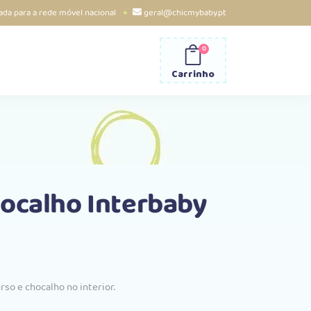
da para a rede móvel nacional
geral@chicmybaby.pt
0
Carrinho
ocalho Interbaby
so e chocalho no interior.