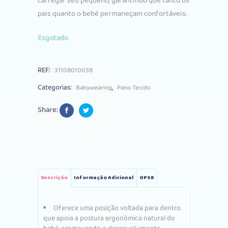
carregar seu pequeno, garantindo que tanto os
pais quanto o bebé permaneçam confortáveis.
Esgotado
REF:
31108010038
Categorias:
,
Babywearing
Pano Tecido
Share:
Descrição
Informação Adicional
GPSR
Oferece uma posição voltada para dentro
que apoia a postura ergonômica natural do