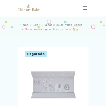
,
Home
>
Loja
>
Higiene e Saúde
Muda Fraldas
>
Muda Fraldas Rígido Plastimyr Safari Gris
Esgotado