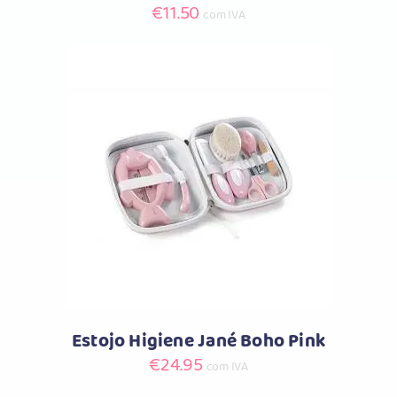
€
11.50
com IVA
Comprar
Estojo Higiene Jané Boho Pink
€
24.95
com IVA