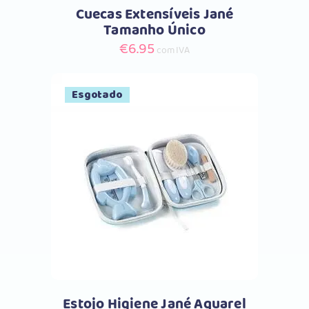
Cuecas Extensíveis Jané
Tamanho Único
€
6.95
com IVA
Esgotado
Comprar
Estojo Higiene Jané Aquarel