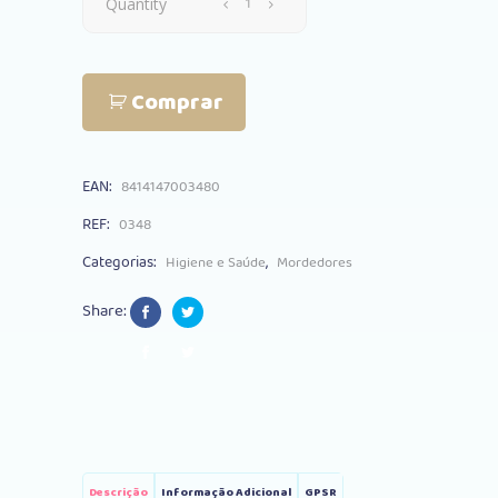
Mordedor
Quantity
Olmitos
Comprar
Texturas
Silicone
EAN:
8414147003480
Pink
REF:
0348
quantity
Categorias:
,
Higiene e Saúde
Mordedores
Share:
Descrição
Informação Adicional
GPSR