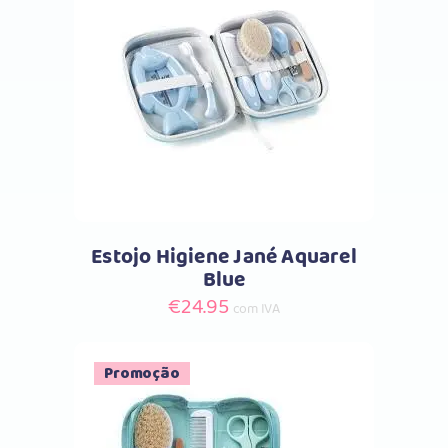
Comprar
Estojo Higiene Jané Aquarel
Blue
€
24.95
com IVA
Promoção