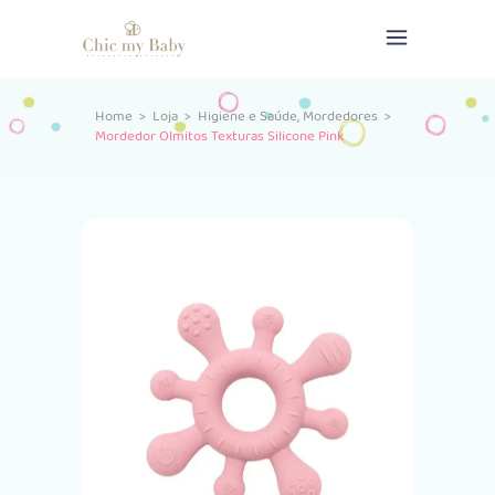
,
Home
>
Loja
>
Higiene e Saúde
Mordedores
>
Mordedor Olmitos Texturas Silicone Pink