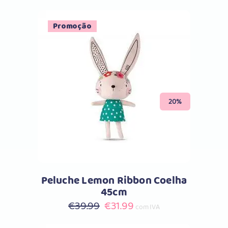
Promoção
Comprar
20%
Peluche Lemon Ribbon Coelha
45cm
O
O
€
39.99
€
31.99
com IVA
preço
preço