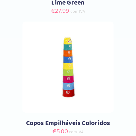
Lime Green
€
27.99
com IVA
Comprar
Copos Empilháveis Coloridos
€
5.00
com IVA