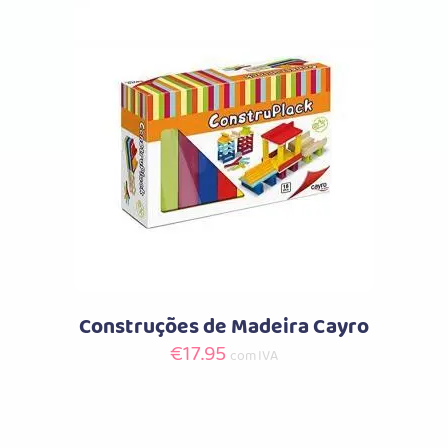
original
atual
era:
é:
€39.99.
€31.99.
Comprar
Construções de Madeira Cayro
€
17.95
com IVA