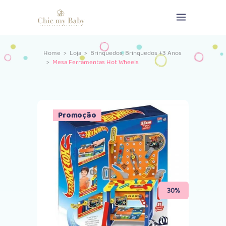
,
Home
>
Loja
>
Brinquedos
Brinquedos +3 Anos
>
Mesa Ferramentas Hot Wheels
Esgotado
Promoção
30%