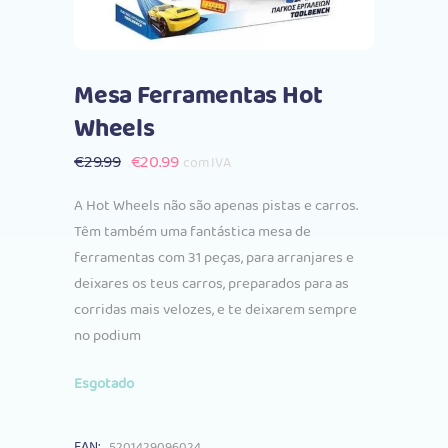
Mesa Ferramentas Hot
Wheels
O
O
€
29.99
€
20.99
com IVA
preço
preço
A Hot Wheels não são apenas pistas e carros.
original
atual
Têm também uma fantástica mesa de
era:
é:
ferramentas com 31 peças, para arranjares e
€29.99.
€20.99.
deixares os teus carros, preparados para as
corridas mais velozes, e te deixarem sempre
no podium
Esgotado
EAN:
5201429096024