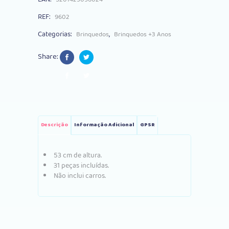
REF:
9602
Categorias:
,
Brinquedos
Brinquedos +3 Anos
Share:
Descrição
Informação Adicional
GPSR
53 cm de altura.
31 peças incluídas.
Não inclui carros.