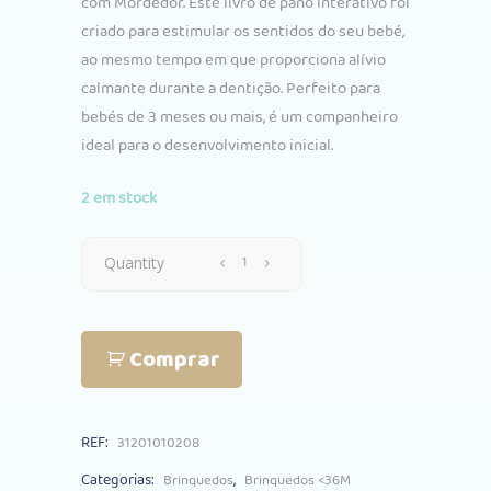
com Mordedor. Este livro de pano interativo foi
criado para estimular os sentidos do seu bebé,
ao mesmo tempo em que proporciona alívio
calmante durante a dentição. Perfeito para
bebés de 3 meses ou mais, é um companheiro
ideal para o desenvolvimento inicial.
2 em stock
Livro
Quantity
Educativo
Comprar
Com
Mordedor
REF:
31201010208
Kikkaboo
Categorias:
,
Brinquedos
Brinquedos <36M