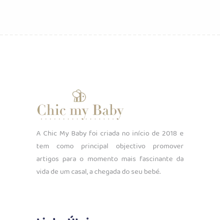
original
atual
era:
é:
€8.50.
€5.95.
A Chic My Baby foi criada no início de 2018 e
tem como principal objectivo promover
artigos para o momento mais fascinante da
vida de um casal, a chegada do seu bebé.