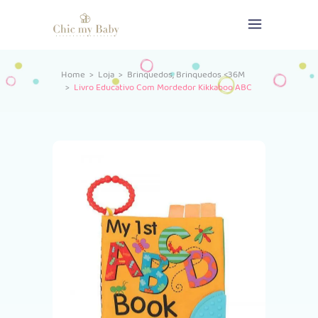
,
Home
>
Loja
>
Brinquedos
Brinquedos <36M
>
Livro Educativo Com Mordedor Kikkaboo ABC