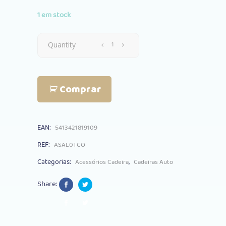
1 em stock
Forra
Quantity
Aeromoov
Comprar
3D
Airlayer
EAN:
5413421819109
Grupo
REF:
ASAL0TCO
0
Categorias:
,
Acessórios Cadeira
Cadeiras Auto
Tetris
Share:
Colors
quantity