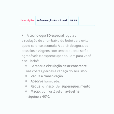
Descrição
Informação Adicional
GPSR
A
tecnologia 3D especial
regula a
circulação de ar embaixo do bebé para evitar
que o calor se acumule.
A partir de agora, os
passeios e viagens com tempo quente serão
agradáveis ​​e despreocupados.
Bom para você
e seu bebé!
Garante
a circulação de ar constante
nas costas, pernas e cabeça do seu filho.
Reduz a transpiração.
Absorve
humidade.
Reduz
o
risco
de
superaquecimento
.
Macio
, confortável e
lavável na
máquina a 40°C.