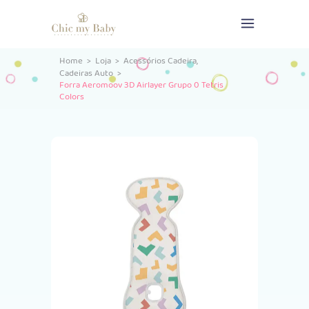
,
Home
>
Loja
>
Acessórios Cadeira
Cadeiras Auto
>
Forra Aeromoov 3D Airlayer Grupo 0 Tetris
Colors