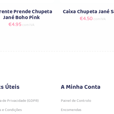
rente Prende Chupeta
Caixa Chupeta Jané 
Jané Boho Pink
€
4.50
com IVA
€
4.95
com IVA
ks Úteis
A Minha Conta
ca de Privacidade (GDPR)
Painel de Controlo
 e Condições
Encomendas