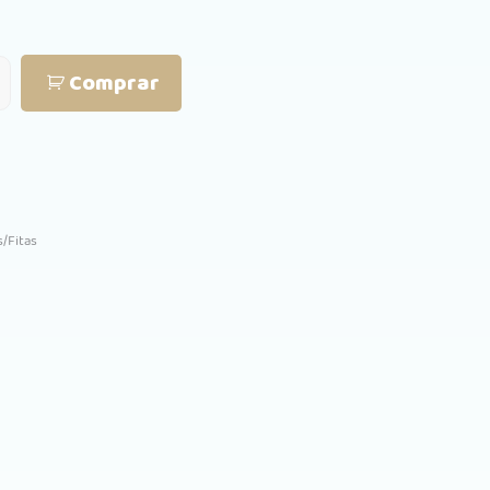
47.
Comprar
/Fitas