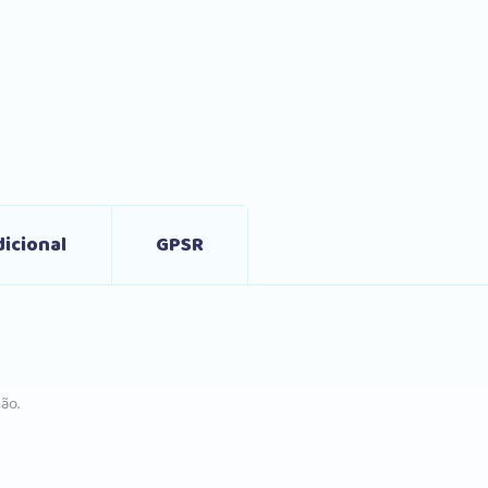
icional
GPSR
ão.