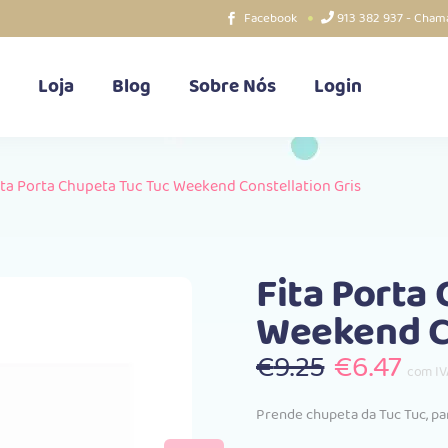
Facebook
913 382 937 - Chama
Loja
Blog
Sobre Nós
Login
ita Porta Chupeta Tuc Tuc Weekend Constellation Gris
Fita Porta
Weekend Co
O
O
€
9.25
€
6.47
com IV
preço
pre
original
atu
Prende chupeta da Tuc Tuc, pa
era:
é: