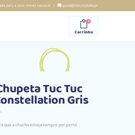
da para a rede móvel nacional
geral@chicmybaby.pt
0
Carrinho
 Chupeta Tuc Tuc
nstellation Gris
A
ço
al
ra que a chucha esteja sempre por perto.