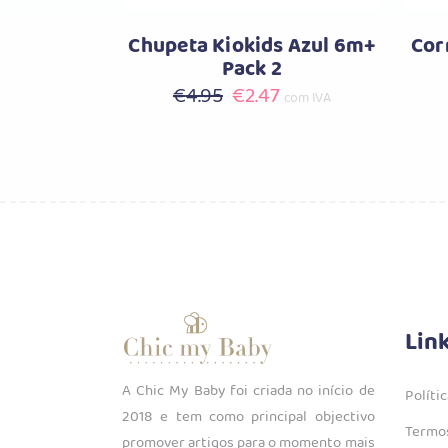
Chupeta Kiokids Azul 6m+
Cor
Pack 2
O
O
€
4.95
€
2.47
com IVA
preço
preço
original
atual
era:
é:
€4.95.
€2.47.
Lin
A Chic My Baby foi criada no início de
Políti
2018 e tem como principal objectivo
Termos
promover artigos para o momento mais