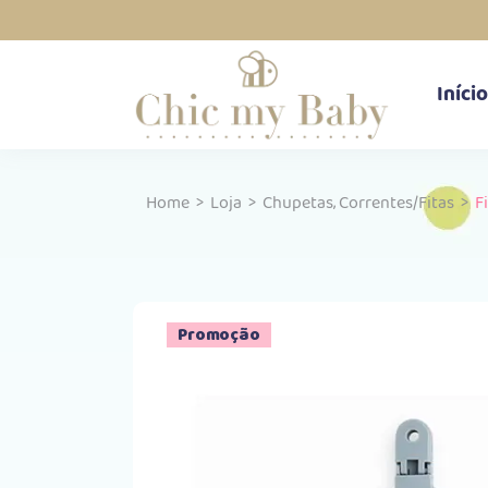
Início
,
Home
>
Loja
>
Chupetas
Correntes/Fitas
>
F
Promoção