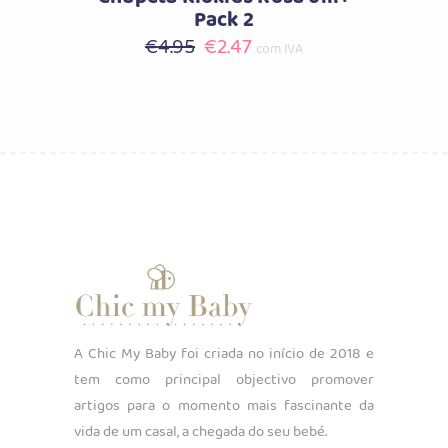
Pack 2
O
O
€
4.95
€
2.47
com IVA
preço
preço
original
atual
era:
é:
€4.95.
€2.47.
A Chic My Baby foi criada no início de 2018 e
tem como principal objectivo promover
artigos para o momento mais fascinante da
vida de um casal, a chegada do seu bebé.