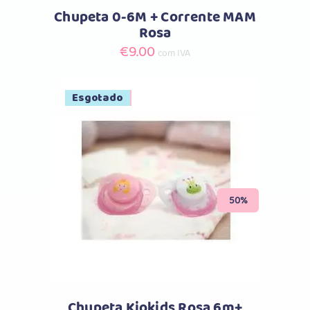
Chupeta 0-6M + Corrente MAM
Rosa
€
9.00
com IVA
Promoção
Esgotado
Comprar
50%
Chupeta Kiokids Rosa 6m+