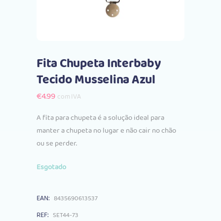
Fita Chupeta Interbaby
Tecido Musselina Azul
€
4.99
com IVA
A fita para chupeta é a solução ideal para
manter a chupeta no lugar e não cair no chão
ou se perder.
Esgotado
EAN:
8435690613537
REF:
SET44-73