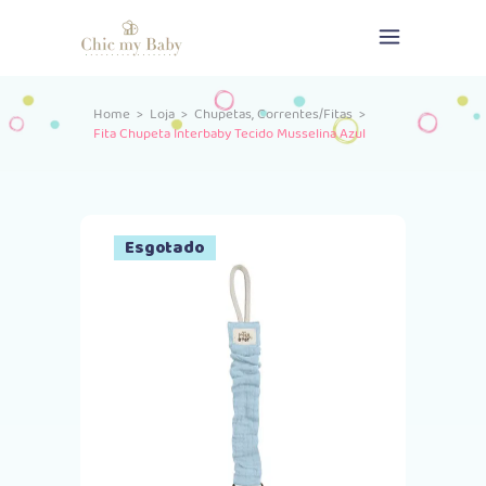
,
Home
>
Loja
>
Chupetas
Correntes/Fitas
>
Fita Chupeta Interbaby Tecido Musselina Azul
Esgotado