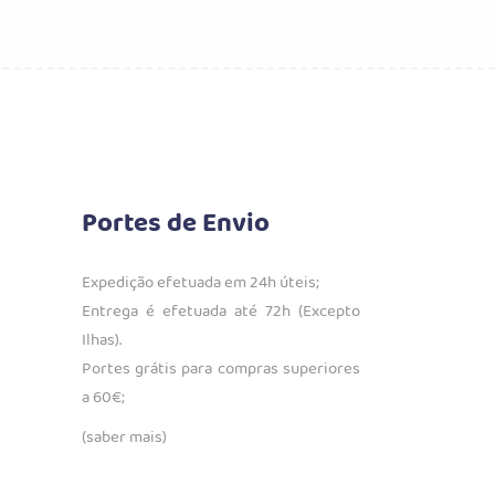
era:
é:
€29.99.
€23.99.
Portes de Envio
Expedição efetuada em 24h úteis;
Entrega é efetuada até 72h (Excepto
Ilhas).
Portes grátis para compras superiores
a 60€;
(saber mais)