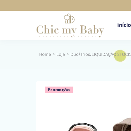
Início
,
Home
>
Loja
>
Duo/Trios
LIQUIDAÇÃO STOCK
Promoção