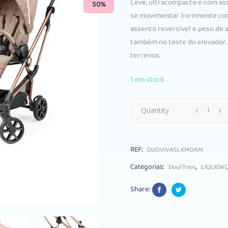
origin
Leve, ultracompacto e com ass
50%
era:
se movimentar livremente com
€858.
assento reversível e peso de a
também no teste do elevador. 
terrenos.
1 em stock
Duo
Quantity
Peg
REF:
DUOVIVASLKMOAM
Perego
Categorias:
,
Duo/Trios
LIQUIDA
Vivace
Share:
+
Primo