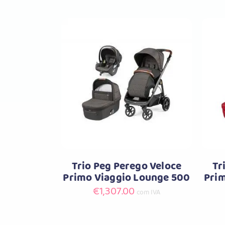
Comprar
Trio Peg Perego Veloce
Tr
Primo Viaggio Lounge 500
Prim
€
1,307.00
com IVA