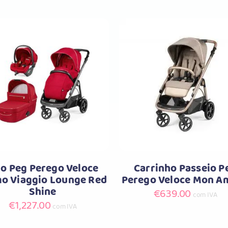
Comprar
Comprar
io Peg Perego Veloce
Carrinho Passeio P
o Viaggio Lounge Red
Perego Veloce Mon A
Shine
€
639.00
com IVA
€
1,227.00
com IVA