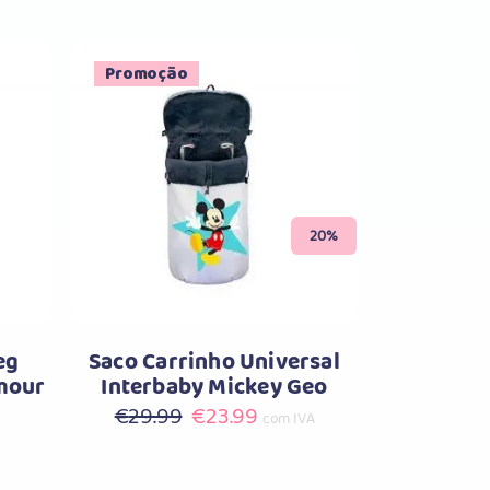
Promoção
Comprar
20%
eg
Saco Carrinho Universal
mour
Interbaby Mickey Geo
O
O
€
29.99
€
23.99
com IVA
preço
preço
original
atual