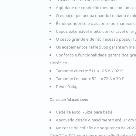
Agilidade de condução mesmo com uma só
O espaço que ocupa quando fechado é mí
É independente e o assento permanece co
Capuz extensível muito confortável e lar
O cesto grande e de fácil acesso possui 
Os acabamentos refletivos garantem maior
Conforto e funcionalidade garantidos gra
sintético.
Tamanho aberto: 51 L x 105 A x 92 P
Tamanho fechado: 52 L x 72 A x 39 P
Peso: 9.4kg
Características ovo:
Cadeira auto i-Size para bebé.
Aprovado desde o nascimento até 87 cm de 
No teste de colisão de segurança de 2022
ÖAMTC e TCS com uma pontuação final de 1,9