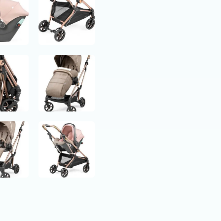
Viaggio
SLK
Mon
Amour
quantity