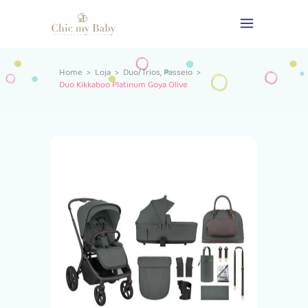
,
Home
>
Loja
>
Duo/Trios
Passeio
>
Duo Kikkaboo Platinum Goya Olive