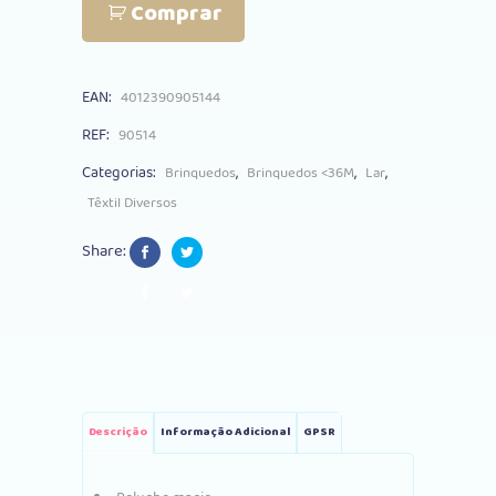
Comprar
Lemon
Ribbon
EAN:
4012390905144
Panda
REF:
90514
quantity
Categorias:
,
,
,
Brinquedos
Brinquedos <36M
Lar
Têxtil Diversos
Share:
Descrição
Informação Adicional
GPSR