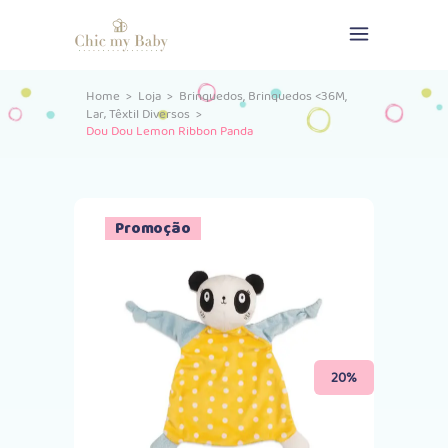
,
,
Home
>
Loja
>
Brinquedos
Brinquedos <36M
,
Lar
Têxtil Diversos
>
Dou Dou Lemon Ribbon Panda
Promoção
20%