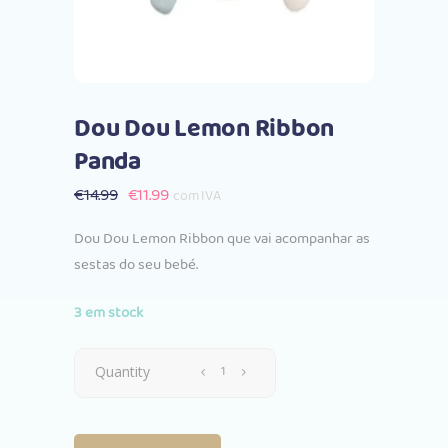
Dou Dou Lemon Ribbon
Panda
O
O
€
14.99
€
11.99
com IVA
preço
preço
Dou Dou Lemon Ribbon que vai acompanhar as
original
atual
sestas do seu bebé.
era:
é:
€14.99.
€11.99.
3 em stock
Dou
Quantity
Dou