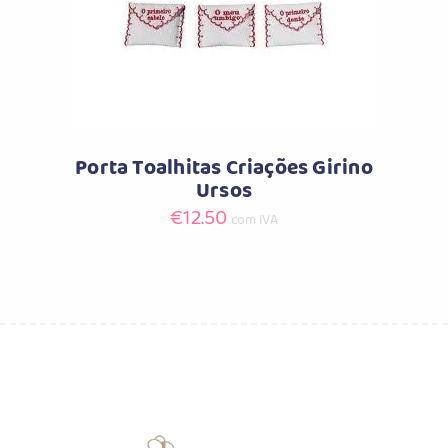
has
multiple
variants.
The
options
may
Porta Toalhitas Criações Girino
be
Ursos
chosen
€
12.50
com IVA
on
the
product
page