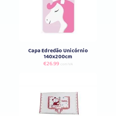
Comprar
Capa Edredão Unicórnio
140x200cm
€
26.99
com IVA
This
Selecione as opções
product