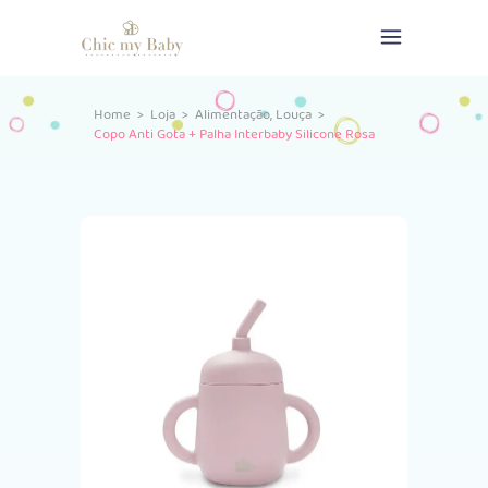
,
Home
>
Loja
>
Alimentação
Louça
>
Copo Anti Gota + Palha Interbaby Silicone Rosa