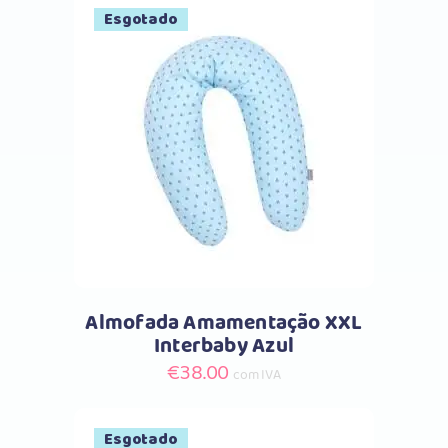
Esgotado
Comprar
Almofada Amamentação XXL
Interbaby Azul
€
38.00
com IVA
Esgotado