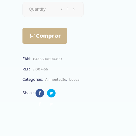
Copo
Quantity
Anti
Comprar
Gota
+
EAN:
8435690600490
Palha
REF:
SI007-66
Interbaby
Categorias:
,
Alimentação
Louça
Silicone
Share:
Rosa
quantity