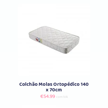
Comprar
Colchão Molas Ortopédico 140
x 70cm
€
54.99
com IVA