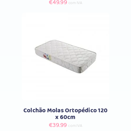
€
49.99
com IVA
Comprar
Colchão Molas Ortopédico 120
x 60cm
€
39.99
com IVA