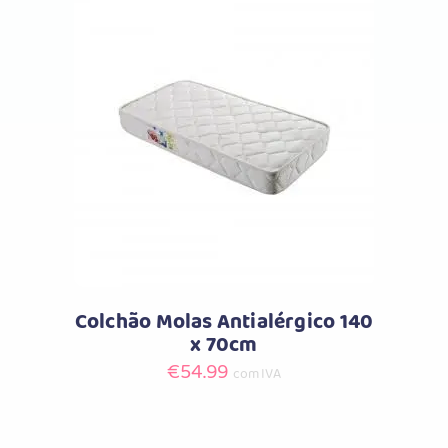
Comprar
Colchão Molas Antialérgico 140
x 70cm
€
54.99
com IVA