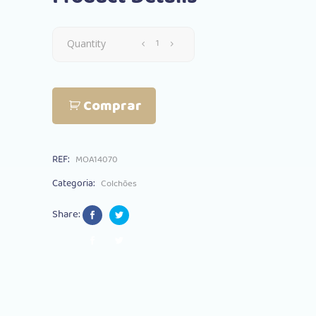
Colchão
Quantity
Molas
Comprar
Ortopédico
Antialérgico
REF:
MOA14070
140
Categoria:
Colchões
x
Share:
70cm
quantity