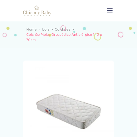
Home
>
Loja
>
Colchões
>
Colchão Molas Ortopédico Antialérgico 140 x
70cm