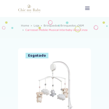
,
Home
>
Loja
>
Brinquedos
Brinquedos <36M
>
Carrossel Mobile Musical Interbaby Urso Cinza
Esgotado