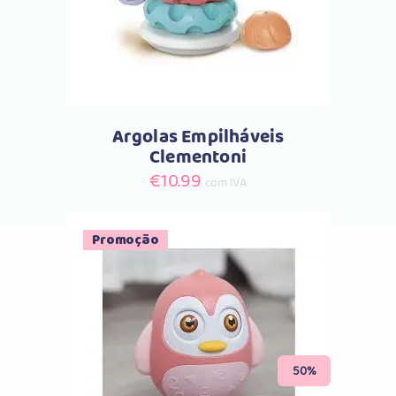
Argolas Empilháveis
Clementoni
€
10.99
com IVA
Promoção
Comprar
50%