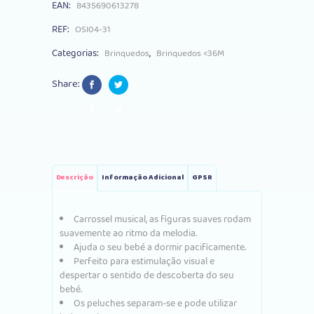
EAN:
8435690613278
REF:
OSI04-31
Categorias:
,
Brinquedos
Brinquedos <36M
Share:
Descrição
Informação Adicional
GPSR
Carrossel musical, as figuras suaves rodam
suavemente ao ritmo da melodia.
Ajuda o seu bebé a dormir pacificamente.
Perfeito para estimulação visual e
despertar o sentido de descoberta do seu
bebé.
Os peluches separam-se e pode utilizar