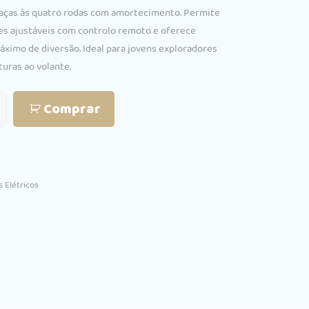
0.
€175.00.
graças às quatro rodas com amortecimento. Permite
es ajustáveis com controlo remoto e oferece
ximo de diversão. Ideal para jovens exploradores
turas ao volante.
Comprar
s Elétricos