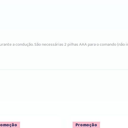
urante a condução. São necessárias 2 pilhas AAA para o comando (não in
romoção
Promoção