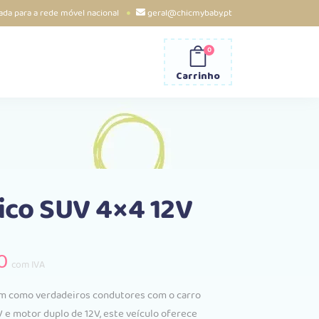
da para a rede móvel nacional
geral@chicmybaby.pt
0
Carrinho
rico SUV 4×4 12V
O
0
com IVA
preço
l
atual
em como verdadeiros condutores com o carro
é:
e motor duplo de 12V, este veículo oferece