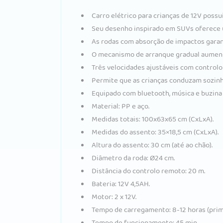
Carro elétrico para crianças de 12V pos
Seu desenho inspirado em SUVs oferece u
As rodas com absorção de impactos gara
O mecanismo de arranque gradual aument
Três velocidades ajustáveis com controlo
Permite que as crianças conduzam sozin
Equipado com bluetooth, música e buzina 
Material: PP e aço.
Medidas totais: 100x63x65 cm (CxLxA).
Medidas do assento: 35×18,5 cm (CxLxA).
Altura do assento: 30 cm (até ao chão).
Diâmetro da roda: Ø24 cm.
Distância do controlo remoto: 20 m.
Bateria: 12V 4,5AH.
Motor: 2 x 12V.
Tempo de carregamento: 8-12 horas (primei
Tempo de funcionamento: 45 min.