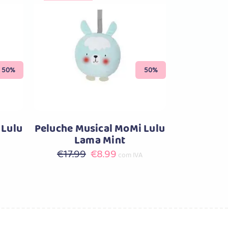
Comprar
50%
50%
 Lulu
Peluche Musical MoMi Lulu
Lama Mint
O
O
€
17.99
€
8.99
com IVA
preço
preço
original
atual
era:
é:
.
€17.99.
€8.99.