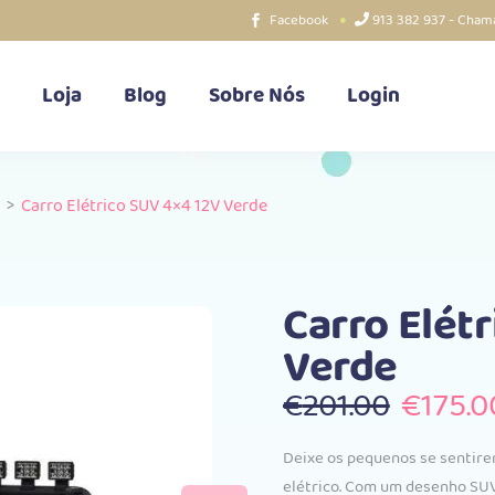
Facebook
913 382 937 - Chama
Loja
Blog
Sobre Nós
Login
>
Carro Elétrico SUV 4×4 12V Verde
Carro Elét
Verde
O
€
201.00
€
175.0
preço
origina
Deixe os pequenos se sentir
era:
elétrico. Com um desenho SUV 