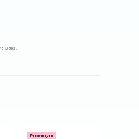
cluídas).
Promoção