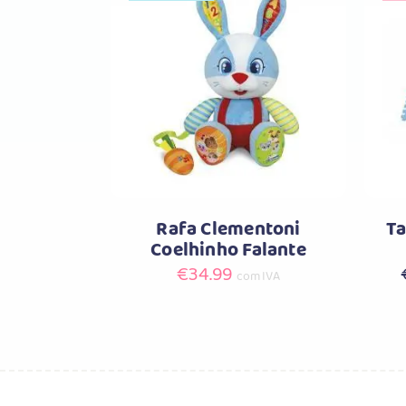
Comprar
Rafa Clementoni
Ta
Coelhinho Falante
€
34.99
com IVA