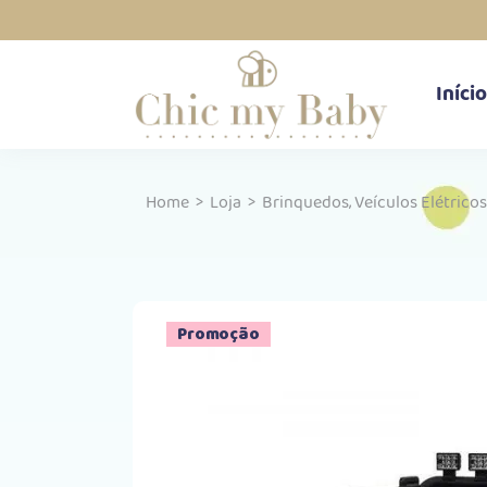
Início
,
Home
>
Loja
>
Brinquedos
Veículos Elétricos
Promoção