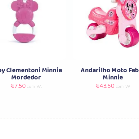
Comprar
Comprar
y Clementoni Minnie
Andarilho Moto Feb
Mordedor
Minnie
€
7.50
€
43.50
com IVA
com IVA