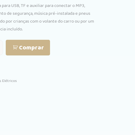
0.
€192.00.
 para USB, TF e auxiliar para conectar o MP3,
into de segurança, música pré-instalada e pneus
ido por crianças com o volante do carro ou por um
cia incluído.
Comprar
s Elétricos