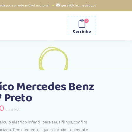
da para a rede móvel nacional
geral@chicmybaby.pt
0
Carrinho
rico Mercedes Benz
 Preto
O
00
com IVA
preço
l
atual
culo elétrico infantil para seus filhos, confira
é:
nciado. Tem elementos que o tornam realmente