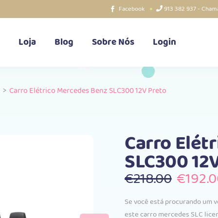
Facebook
913 382 937 - Chama
Loja
Blog
Sobre Nós
Login
>
Carro Elétrico Mercedes Benz SLC300 12V Preto
Carro Elét
SLC300 12V
O
€
218.00
€
192.
preço
origina
Se você está procurando um veí
era:
este carro mercedes SLC lice