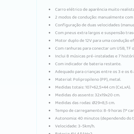
Carro elétrico de aparência muito realist
2 modos de condução: manualmente com o
Configuração de duas velocidades (manua
Com pneus extra largos e suspensão tras
Motor duplo de 12V para uma condução ef
Com ranhuras para conectar um USB, TF 
Inclui 8 músicas pré-instaladas e 7 histór
Com indicador de bateria restante.
Adequado para crianças entre os 3 e os 6
Material: Polipropileno (PP), metal.
Medidas totais: 107×62,5×44 cm (CxLxA).
Medidas do assento: 32x19x20 cm.
Medidas das rodas: Ø29×8,5 cm.
Tempo de carregamento: 8-9 horas (1ª carg
Autonomia: 40 minutos (dependendo do ti
Velocidade: 3-5km/h.
Bateria: 6V 4.5AHx2.