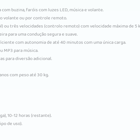
a com buzina, faróis com luzes LED, música e volante.
 volante ou por controle remoto.
l) ou três velocidades (controlo remoto) com velocidade máxima de 5 
eira para uma condução segura e suave.
iciente com autonomia de até 40 minutos com uma única carga.
ou MP3 para música.
ias para diversão adicional.
 anos com peso até 30 kg.
a), 10-12 horas (restante).
po de uso).