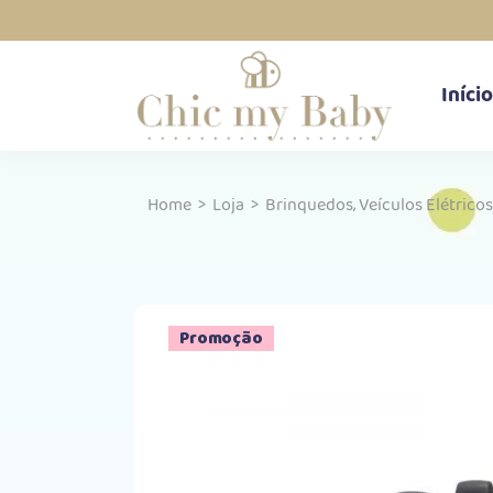
Início
,
Home
>
Loja
>
Brinquedos
Veículos Elétricos
Promoção