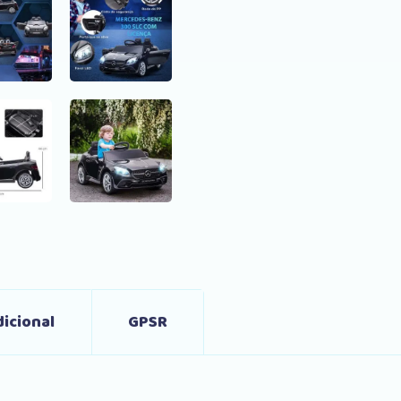
quantity
icional
GPSR