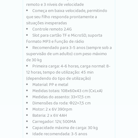
remoto e 3 níveis de velocidade
Começa em baixa velocidade, permitindo
que seu filho responda prontamente a
situações inesperadas
Controle remoto 2.4G
Slot para cartão TF e MicroSD, suporta
formato MP3 e função de rádio
Recomendado para 3-5 anos (sempre sob a
supervisão de um adulto) com peso máximo
de 30 kg
Primeira carga: 4-6 horas, carga normal: 8-
12 horas, tempo de utilização: 45 min
(dependendo do tipo de utilização)
Material: PP e metal
Medidas totais: 108x60x43 cm (CxLxA)
Medidas do assento: 33×17,5 cm
Dimensões da roda: Ф22×7,5 cm
Motor: 2 x 6V 390rpm
Bateria: 2 x 6V 4AH
Carregador: 12V, 500MA
Capacidade máxima de carga: 30 kg
Idade recomendada: 3-5 anos