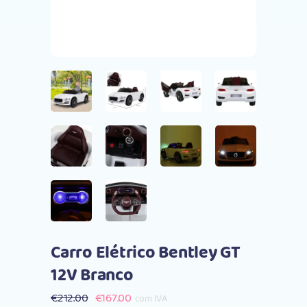
Carro Elétrico Bentley GT
12V Branco
O
O
€
212.00
€
167.00
com IVA