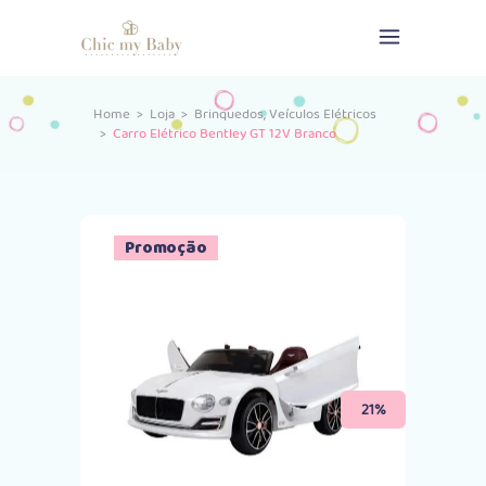
,
Home
>
Loja
>
Brinquedos
Veículos Elétricos
>
Carro Elétrico Bentley GT 12V Branco
Promoção
21%