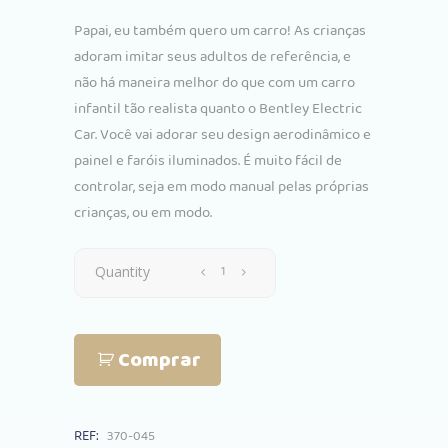
preço
preço
Papai, eu também quero um carro! As crianças
original
atual
adoram imitar seus adultos de referência, e
era:
é:
não há maneira melhor do que com um carro
€212.00.
€167.00.
infantil tão realista quanto o Bentley Electric
Car. Você vai adorar seu design aerodinâmico e
painel e faróis iluminados. É muito fácil de
controlar, seja em modo manual pelas próprias
crianças, ou em modo.
Carro
Quantity
Elétrico
Comprar
Bentley
GT
REF:
370-045
12V