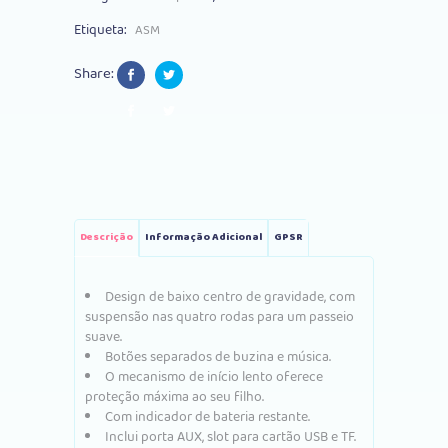
tron
Etiqueta:
ASM
GT
Share:
12V
Vermelho
quantity
Descrição
Informação Adicional
GPSR
Design de baixo centro de gravidade, com
suspensão nas quatro rodas para um passeio
suave.
Botões separados de buzina e música.
O mecanismo de início lento oferece
proteção máxima ao seu filho.
Com indicador de bateria restante.
Inclui porta AUX, slot para cartão USB e TF.