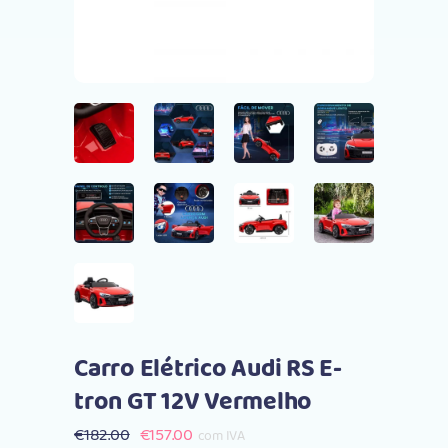
Carro Elétrico Audi RS E-
tron GT 12V Vermelho
O
O
€
182.00
€
157.00
com IVA