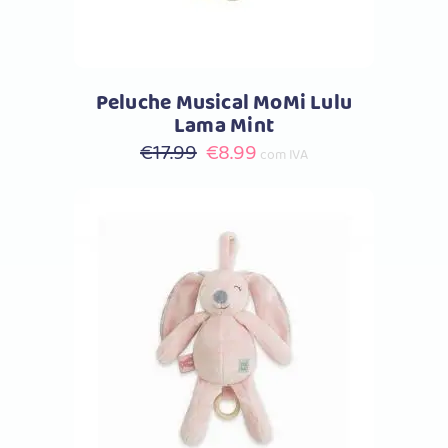
Peluche Musical MoMi Lulu
Lama Mint
O
O
€
17.99
€
8.99
com IVA
preço
preço
original
atual
era:
é:
€17.99.
€8.99.
Comprar