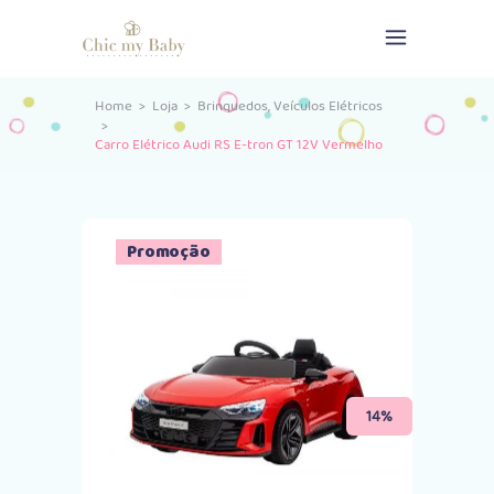
,
Home
>
Loja
>
Brinquedos
Veículos Elétricos
>
Carro Elétrico Audi RS E-tron GT 12V Vermelho
Promoção
14%