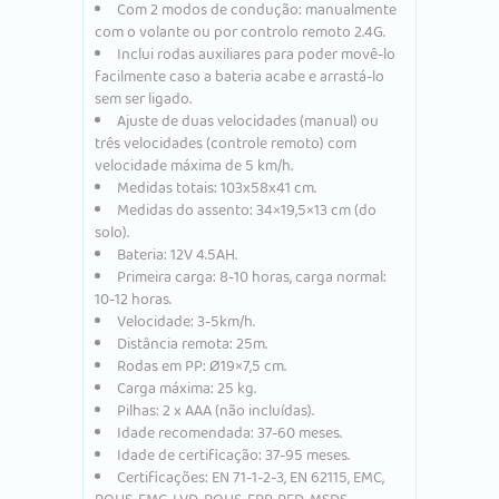
Com 2 modos de condução: manualmente
com o volante ou por controlo remoto 2.4G.
Inclui rodas auxiliares para poder movê-lo
facilmente caso a bateria acabe e arrastá-lo
sem ser ligado.
Ajuste de duas velocidades (manual) ou
três velocidades (controle remoto) com
velocidade máxima de 5 km/h.
Medidas totais: 103x58x41 cm.
Medidas do assento: 34×19,5×13 cm (do
solo).
Bateria: 12V 4.5AH.
Primeira carga: 8-10 horas, carga normal:
10-12 horas.
Velocidade: 3-5km/h.
Distância remota: 25m.
Rodas em PP: Ø19×7,5 cm.
Carga máxima: 25 kg.
Pilhas: 2 x AAA (não incluídas).
Idade recomendada: 37-60 meses.
Idade de certificação: 37-95 meses.
Certificações: EN 71-1-2-3, EN 62115, EMC,