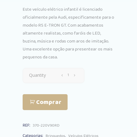
preço
preço
Este veículo elétrico infantil é licenciado
original
atual
oficialmente pela Audi, especificamente para o
era:
é:
modelo RS E-TRON GT. Com acabamentos
€182.00.
€157.00.
altamente realistas, como faróis de LED,
buzina, música e rodas com aros de imitação.
Uma excelente opção para presentear os mais
pequenos da casa.
Carro
Quantity
Elétrico
Comprar
Audi
RS
REF:
370-220V90RD
E-
Categorias:
,
Brinquedos
Veículos Elétricos