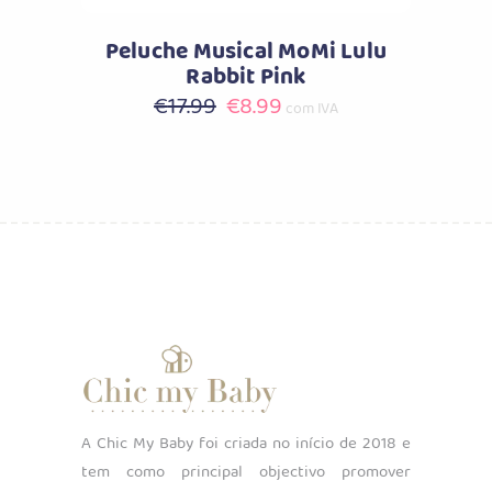
Peluche Musical MoMi Lulu
Rabbit Pink
O
O
€
17.99
€
8.99
com IVA
preço
preço
original
atual
era:
é:
€17.99.
€8.99.
A Chic My Baby foi criada no início de 2018 e
tem como principal objectivo promover