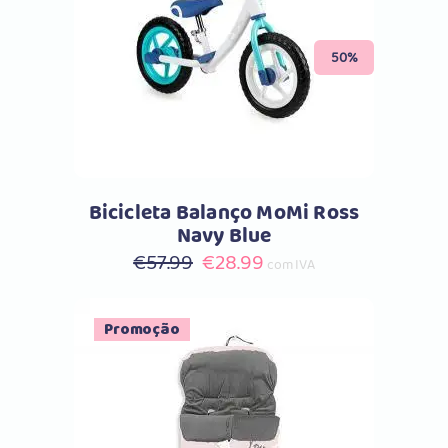
Comprar
50%
Bicicleta Balanço MoMi Ross
Navy Blue
O
O
€
57.99
€
28.99
com IVA
preço
preço
original
atual
Promoção
era:
é:
€57.99.
€28.99.