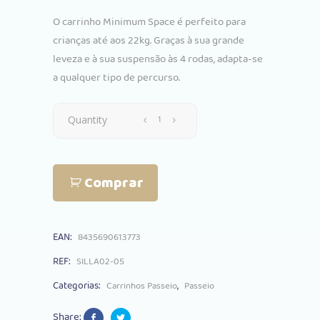
O carrinho Minimum Space é perfeito para
crianças até aos 22kg. Graças à sua grande
leveza e à sua suspensão às 4 rodas, adapta-se
a qualquer tipo de percurso.
Carrinho
Quantity
Passeio
Comprar
Interbaby
Minimum
EAN:
8435690613773
Space
REF:
SILLA02-05
Plus
Categorias:
,
Carrinhos Passeio
Passeio
Bege
Share: