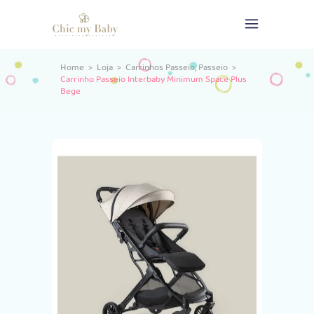
,
Home
>
Loja
>
Carrinhos Passeio
Passeio
>
Carrinho Passeio Interbaby Minimum Space Plus
Bege