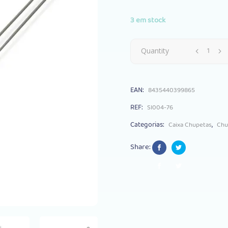
3 em stock
Caixa
Quantity
Chupeta
EAN:
8435440399865
Interbaby
REF:
SI004-76
Silicone
Categorias:
,
Caixa Chupetas
Chu
Cinza
Share:
quantity