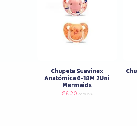
Comprar
Chupeta Suavinex
Chu
Anatómica 6-18M 2Uni
Mermaids
€
6.20
com IVA