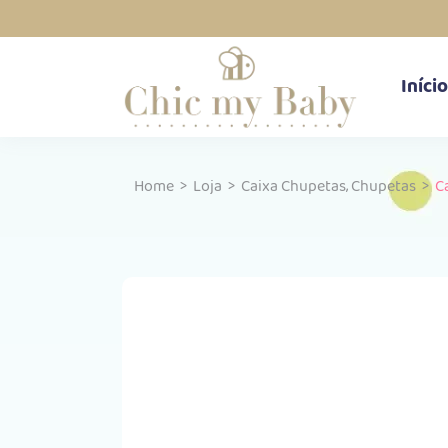
Início
,
Home
>
Loja
>
Caixa Chupetas
Chupetas
>
C