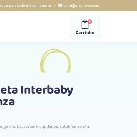
da para a rede móvel nacional
geral@chicmybaby.pt
0
Carrinho
eta Interbaby
nza
nge das bactérias e sujidades, totalmente em