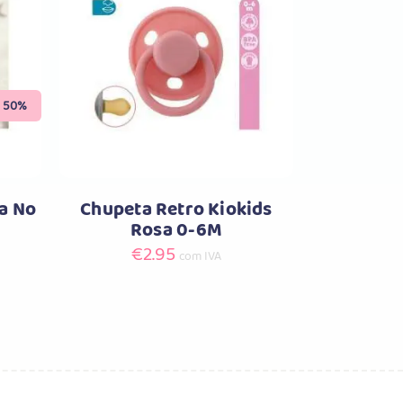
Comprar
50%
ha No
Chupeta Retro Kiokids
Rosa 0-6M
€
2.95
com IVA