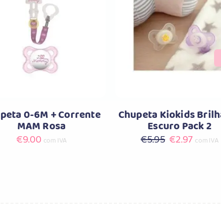
Comprar
Comprar
peta 0-6M + Corrente
Chupeta Kiokids Bril
MAM Rosa
Escuro Pack 2
O
O
€
9.00
€
5.95
€
2.97
com IVA
com IVA
preço
preço
original
atual
era:
é:
€5.95.
€2.97.