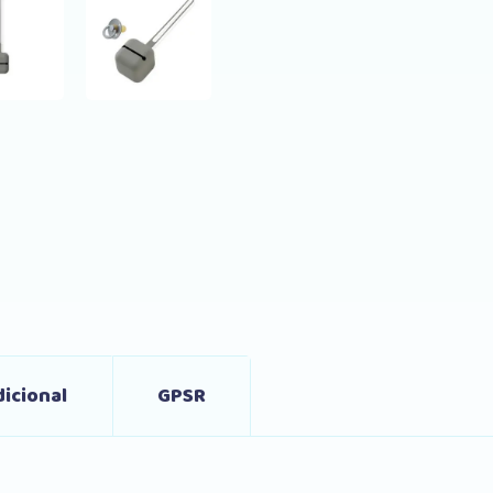
icional
GPSR