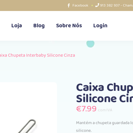
Facebook
913 382 937 - Chama
Loja
Blog
Sobre Nós
Login
aixa Chupeta Interbaby Silicone Cinza
Caixa Chup
Silicone Ci
€
7.99
com IVA
Mantém a chupeta guardada lo
silicone.