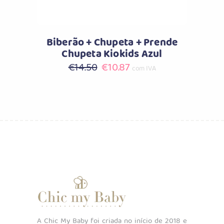
Biberão + Chupeta + Prende
Chupeta Kiokids Azul
O
O
€
14.50
€
10.87
com IVA
preço
preço
original
atual
era:
é:
€14.50.
€10.87.
A Chic My Baby foi criada no início de 2018 e