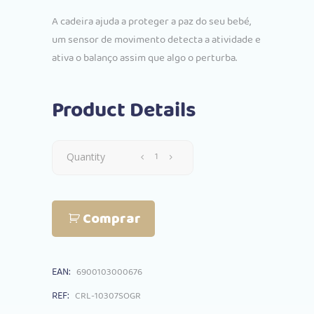
A cadeira ajuda a proteger a paz do seu bebé,
um sensor de movimento detecta a atividade e
ativa o balanço assim que algo o perturba.
Product Details
Cadeira
Quantity
Refeição
Comprar
Baloiço
Carrello
EAN:
6900103000676
Alto
REF:
CRL-10307SOGR
Solid