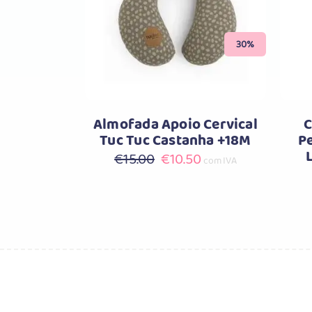
Comprar
30%
Almofada Apoio Cervical
C
Tuc Tuc Castanha +18M
P
O
O
€
15.00
€
10.50
com IVA
preço
preço
original
atual
era:
é:
€15.00.
€10.50.