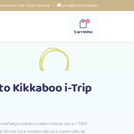
da para a rede móvel nacional
geral@chicmybaby.pt
0
Carrinho
to Kikkaboo i-Trip
onfiança usando a cadeirinha de carro i-TRIP,
 a 150 cm. Este modelo não só é construído de