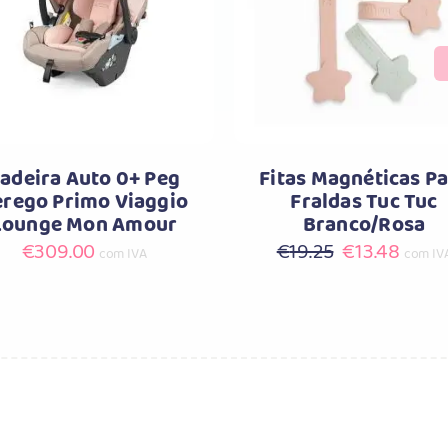
Comprar
Comprar
adeira Auto 0+ Peg
Fitas Magnéticas P
erego Primo Viaggio
Fraldas Tuc Tuc
Lounge Mon Amour
Branco/Rosa
O
O
€
309.00
€
19.25
€
13.48
com IVA
com IV
preço
preç
original
atual
era:
é:
€19.25.
€13.4