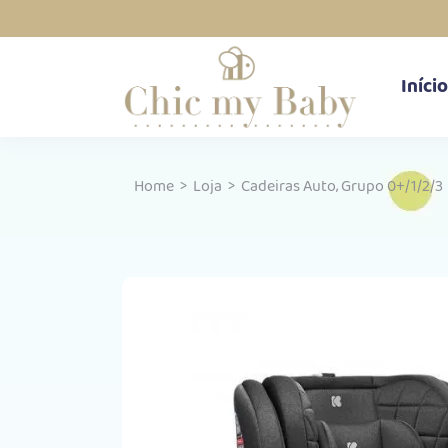
Início
,
Home
>
Loja
>
Cadeiras Auto
Grupo 0+/1/2/3