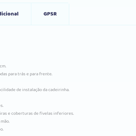
icional
GPSR
 cm.
das para trás e para frente.
ilidade de instalação da cadeirinha.
s.
as e coberturas de fivelas inferiores.
 mão.
o.