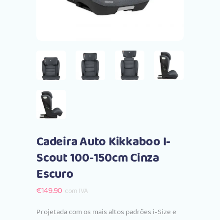
Cadeira Auto Kikkaboo I-
Scout 100-150cm Cinza
Escuro
€
149.90
com IVA
Projetada com os mais altos padrões i-Size e