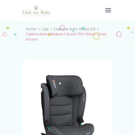
,
Home
>
Loja
>
Cadeiras Auto
Grupo 2/3
>
Cadeira Auto Kikkaboo I-Scout 100-150cm Cinza
Escuro