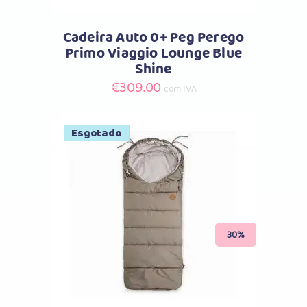
Cadeira Auto 0+ Peg Perego
Primo Viaggio Lounge Blue
Shine
€
309.00
com IVA
Promoção
Esgotado
Comprar
30%