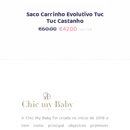
Saco Carrinho Evolutivo Tuc
Tuc Castanho
O
O
€
60.00
€
42.00
com IVA
preço
preço
original
atual
era:
é:
€60.00.
€42.00.
A Chic My Baby foi criada no início de 2018 e
tem como principal objectivo promover