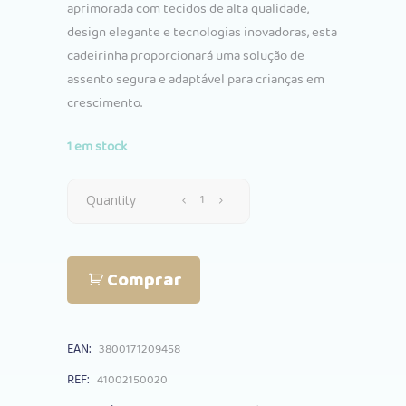
aprimorada com tecidos de alta qualidade,
design elegante e tecnologias inovadoras, esta
cadeirinha proporcionará uma solução de
assento segura e adaptável para crianças em
crescimento.
1 em stock
Cadeira
Quantity
Auto
Comprar
Kikkaboo
I-
EAN:
3800171209458
Scout
REF:
41002150020
100-