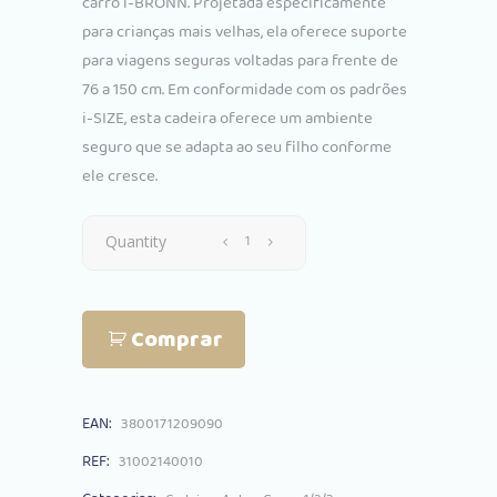
carro i-BRONN. Projetada especificamente
para crianças mais velhas, ela oferece suporte
para viagens seguras voltadas para frente de
76 a 150 cm. Em conformidade com os padrões
i-SIZE, esta cadeira oferece um ambiente
seguro que se adapta ao seu filho conforme
ele cresce.
Cadeira
Quantity
Auto
Comprar
Kikkaboo
i-
EAN:
3800171209090
Bronn
REF:
31002140010
Cinza