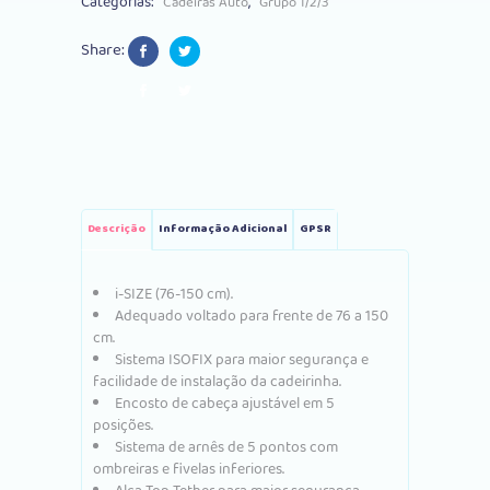
Categorias:
,
Cadeiras Auto
Grupo 1/2/3
quantity
Share:
Descrição
Informação Adicional
GPSR
i-SIZE (76-150 cm).
Adequado voltado para frente de 76 a 150
cm.
Sistema ISOFIX para maior segurança e
facilidade de instalação da cadeirinha.
Encosto de cabeça ajustável em 5
posições.
Sistema de arnês de 5 pontos com
ombreiras e fivelas inferiores.