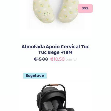
Comprar
30%
Almofada Apoio Cervical Tuc
Tuc Bege +18M
O
O
€
15.00
€
10.50
com IVA
preço
preço
original
atual
Esgotado
era:
é:
€15.00.
€10.50.
Comprar