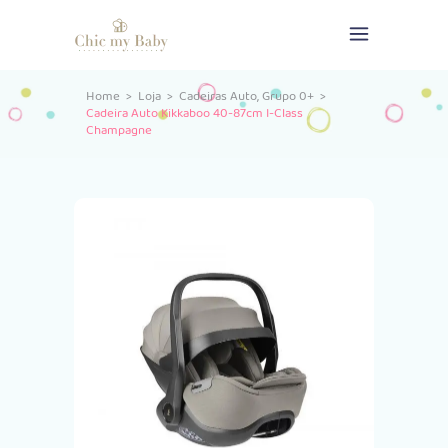
,
Home
>
Loja
>
Cadeiras Auto
Grupo 0+
>
Cadeira Auto Kikkaboo 40-87cm I-Class
Champagne