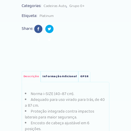
Categorias:
,
Cadeiras Auto
Grupo 0+
I-
Etiqueta:
Platinum
Class
Share:
Champagne
quantity
Descrição
Informação Adicional
GPSR
Norma i-SIZE (40–87 cm).
Adequado para uso virado para trás, de 40
a 87 cm.
Proteção integrada contra impactos
laterais para maior segurança.
Encosto de cabeça ajustável em 6
posições.