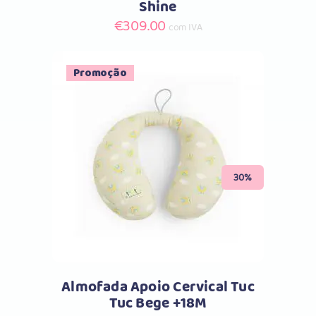
Shine
€
309.00
com IVA
Promoção
Comprar
30%
Almofada Apoio Cervical Tuc
Tuc Bege +18M