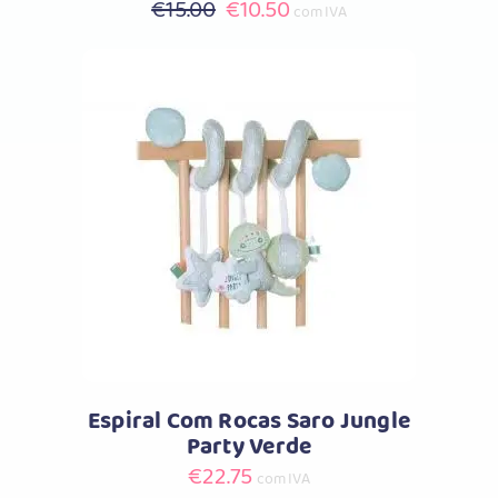
O
O
€
15.00
€
10.50
com IVA
preço
preço
original
atual
era:
é:
€15.00.
€10.50.
Comprar
Espiral Com Rocas Saro Jungle
Party Verde
€
22.75
com IVA