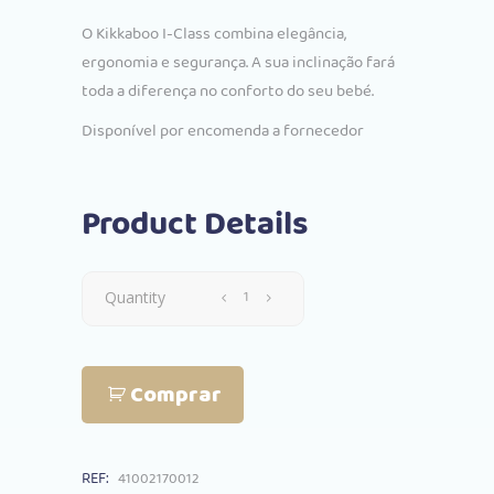
O Kikkaboo I-Class combina elegância,
ergonomia e segurança. A sua inclinação fará
toda a diferença no conforto do seu bebé.
Disponível por encomenda a fornecedor
Product Details
Cadeira
Quantity
Auto
Comprar
Kikkaboo
40-
REF:
41002170012
87cm